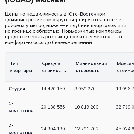
Цены на недвижимость в Юго-Восточном
административном округе варьируются: выше в
районах у метро, ниже — в глубине кварталов или
на границе с областью. Новые жилые комплексы
представлены в разных ценовых сегментах — от
комфорт-класса до бизнес-решений.
Тип
Средняя
Минимальная
Максим
квартиры
стоимость
стоимость
стоимо
Студия
14 420 159
8 059 270
19 096 
1-
20 138 556
10 819 200
32 719 
комнатная
2-
24 904 139
12 791 702
45 924 
комнатная