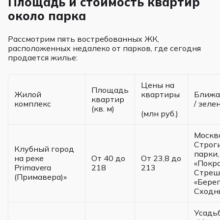
Площадь и стоимость квартир
около парка
Рассмотрим пять востребованных ЖК,
расположенных недалеко от парков, где сегодня
продается жилье:
Цены на
Площадь
Жилой
квартиры
Ближа
квартир
комплекс
/ зеле
(кв. м)
(млн руб.)
Москв
Строг
Клубный город
парки,
на реке
От 40 до
От 23,8 до
«Покр
Primavera
218
213
Стреш
(Примавера)»
«Берег
Сходн
Усадь