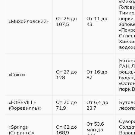
«Михал
Голов
Тимир
От 25 до
От 11 до
парки,
«Михайловский»
107,5
43
запов
«Покр
Стреш
Химки
водох
Ботан
РАН, 
От 27 до
От 16 до
роща, 
«Союз»
128
87
будуще
«Остан
парк 
«FOREVILLE
От 20 до
От 6,4 до
Бутов
(Форевилль)»
71,9
23,7
лесоп
Сувор
От 53,6
«Springs
От 62 до
Солда
млн до
(Спрингс)»
168,9
Ворош