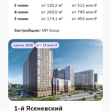
2-комн
от 130,2 м²
от 312 млн ₽
4-комн
от 265,0 м²
от 795 млн ₽
3-комн
от 174,1 м²
от 453 млн ₽
Застройщик:
MR Group
cдача 2026
от 11 млн ₽
1-й Ясеневский