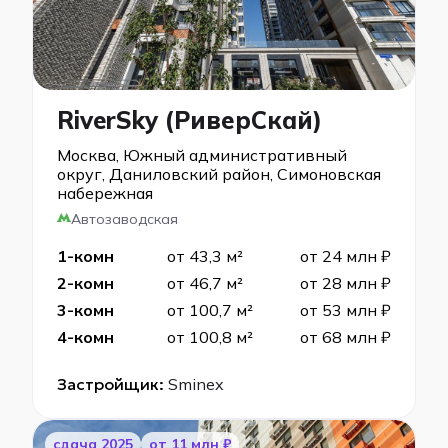
RiverSky (РиверСкай)
Москва, Южный административный
округ, Даниловский район, Симоновская
набережная
Автозаводская
1-комн
от 43,3 м²
от 24 млн ₽
2-комн
от 46,7 м²
от 28 млн ₽
3-комн
от 100,7 м²
от 53 млн ₽
4-комн
от 100,8 м²
от 68 млн ₽
Застройщик:
Sminex
cдача 2025
от 11 млн ₽