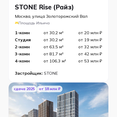
STONE Rise (Райз)
Москва, улица Золоторожский Вал
Площадь Ильича
1-комн
от 30,2 м²
от 20 млн ₽
Студия
от 30,2 м²
от 19 млн ₽
2-комн
от 63,5 м²
от 32 млн ₽
3-комн
от 81,7 м²
от 42 млн ₽
4-комн
от 106,3 м²
от 53 млн ₽
Застройщик:
STONE
cдача 2025
от 18 млн ₽