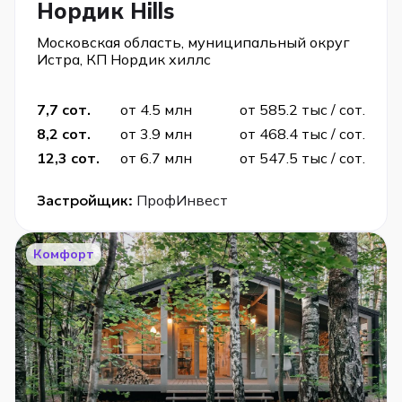
Нордик Hills
Московская область, муниципальный округ
Истра, КП Нордик хиллс
7,7 сот.
от 4.5 млн
от 585.2 тыс / сот.
8,2 сот.
от 3.9 млн
от 468.4 тыс / сот.
12,3 сот.
от 6.7 млн
от 547.5 тыс / сот.
Застройщик:
ПрофИнвест
Комфорт