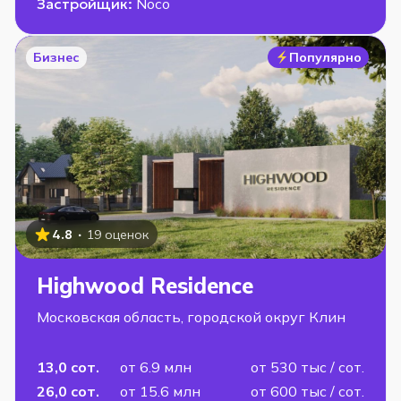
Застройщик:
Noco
Бизнес
Популярно
·
4.8
19 оценок
Highwood Residence
Московская область, городской округ Клин
13,0 сот.
от 6.9 млн
от 530 тыс / сот.
26,0 сот.
от 15.6 млн
от 600 тыс / сот.