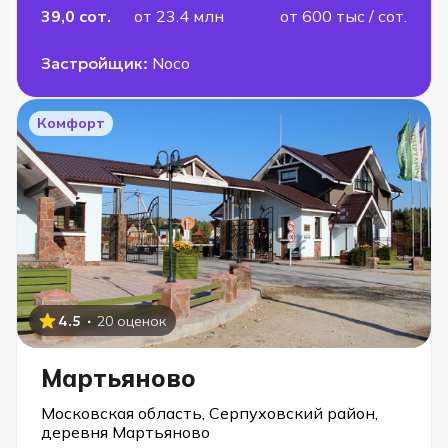
39,0 сот.
от 23.4 млн
от 600 тыс / сот.
Застройщик:
Noco
Комфорт
·
4.5
20 оценок
Мартьяново
Московская область, Серпуховский район,
деревня Мартьяново