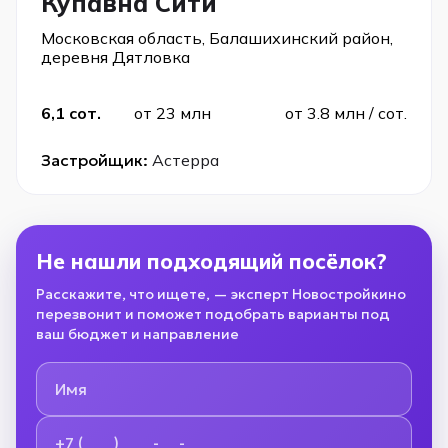
Купавна Сити
Московская область, Балашихинский район,
деревня Дятловка
6,1 сот.
от 23 млн
от 3.8 млн / сот.
Застройщик:
Астерра
Не нашли подходящий посёлок?
Расскажите, что ищете, — эксперт Новостройкино
перезвонит и поможет подобрать варианты под
ваш бюджет и направление
Имя
Номер телефона