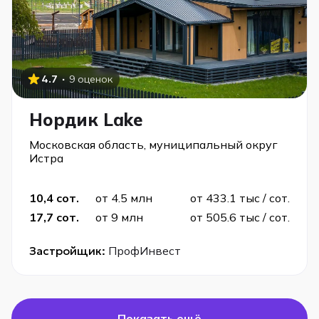
·
4.7
9 оценок
Нордик Lake
Московская область, муниципальный округ
Истра
10,4 сот.
от 4.5 млн
от 433.1 тыс / сот.
17,7 сот.
от 9 млн
от 505.6 тыс / сот.
Застройщик:
ПрофИнвест
Показать ещё