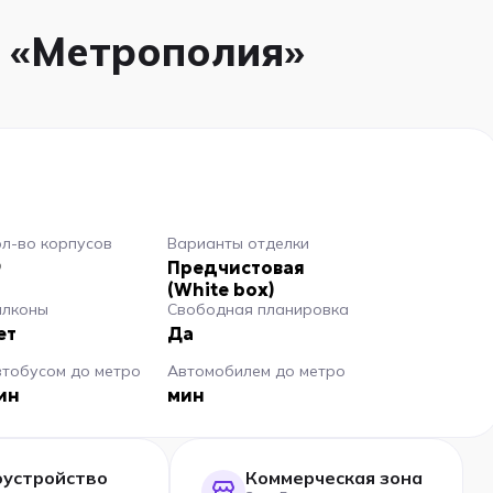
 «Метрополия»
л-во корпусов
Варианты отделки
9
Предчистовая
(White box)
алконы
Свободная планировка
ет
Да
втобусом до метро
Автомобилем до метро
ин
мин
оустройство
Коммерческая зона