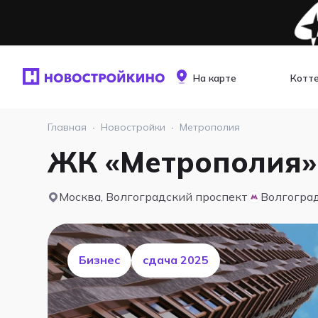
На карте
Котт
Главная
·
Новостройки
·
Метрополия
ЖК «Метрополия»
Москва, Волгоградский проспект
Волгогра
Бизнес
cдача 2025