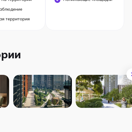
аблюдение
ая территория
ории