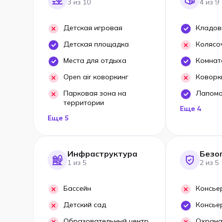
3 из 10
4 из 9
Детская игровая
Кладов
Детская площадка
Колясо
Места для отдыха
Комнат
Open air коворкинг
Коворк
Парковая зона на
Лапом
территории
Еще 4
Еще 5
Инфраструктура
Безо
1 из 5
2 из 5
Бассейн
Консье
Детский сад
Консье
Образовательный центр
Охрана