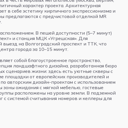
ых в честь мировых мегаполисов (Москва, Берлин,
олитичный характер проекта. Архитектурная
ет в себе эстетику кирпичного экспрессионизма и
ры предлагаются с предчистовой отделкой MR
.
асположением. В пешей доступности (5–7 минут)
пект» и станция МЦК «Угрешская». Для
 выезд на Волгоградский проспект и ТТК, что
ентра города за 10–15 минут.
ляет собой благоустроенное пространство,
цепция ландшафтного дизайна, разработанная бюро
х сценариев жизни: здесь есть уютные скверы с
ие площадки от европейских производителей и
 по авторским дизайн-проектам с использованием
 зоны ожидания с мягкой мебелью, гостевые
руппы расположены на уровне земли. В подземной
г с системой считывания номеров и келлеры для