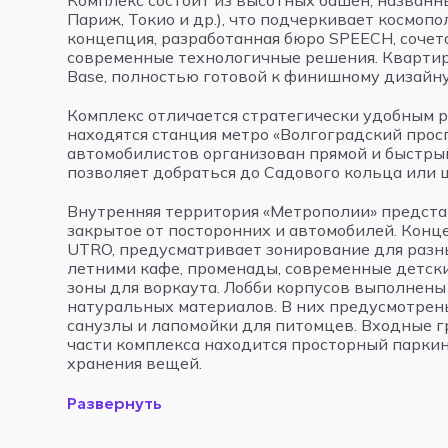
Комплекс состоит из высотных башен, названн
Париж, Токио и др.), что подчеркивает космоп
концепция, разработанная бюро SPEECH, сочета
современные технологичные решения. Кварти
Base, полностью готовой к финишному дизайну
Комплекс отличается стратегически удобным р
находятся станция метро «Волгоградский прос
автомобилистов организован прямой и быстрый
позволяет добраться до Садового кольца или ц
Внутренняя территория «Метрополии» представ
закрытое от посторонних и автомобилей. Кон
UTRO, предусматривает зонирование для разны
летними кафе, променады, современные детск
зоны для воркаута. Лобби корпусов выполнены
натуральных материалов. В них предусмотрены
санузлы и лапомойки для питомцев. Входные г
части комплекса находится просторный паркин
хранения вещей.
Развернуть