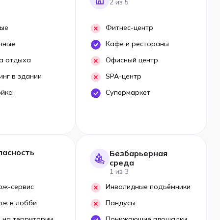
2 из 5
ые
Фитнес-центр
чные
Кафе и рестораны
а отдыха
Офисный центр
инг в здании
SPA-центр
ойка
Супермаркет
пасность
Безбарьерная
среда
1 из 3
рж-сервис
Инвалидные подъёмники
рж в лобби
Пандусы
 на территории
Понижающие площадки