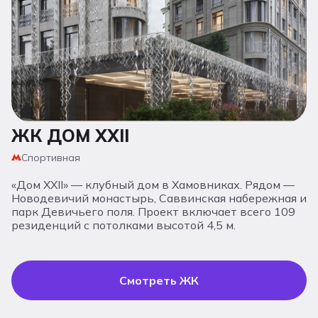
ЖК ДОМ XXII
Ж
Спортивная
«Дом XXII» — клубный дом в Хамовниках. Рядом —
«
Новодевичий монастырь, Саввинская набережная и
д
парк Девичьего поля. Проект включает всего 109
п
резиденций с потолками высотой 4,5 м.
и
п
о
р
U
Смотреть ЖК