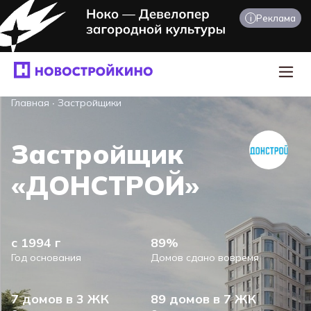
i
Реклама
Главная
·
Застройщики
Застройщик
«ДОНСТРОЙ»
с 1994 г
89%
Год основания
Домов сдано вовремя
7 домов в 3 ЖК
89 домов в 7 ЖК