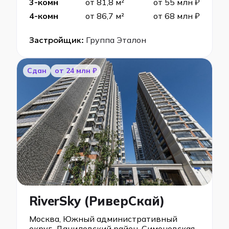
3-комн
от 81,8 м²
от 55 млн ₽
4-комн
от 86,7 м²
от 68 млн ₽
Застройщик:
Группа Эталон
Сдан
от 24 млн ₽
RiverSky (РиверСкай)
Москва, Южный административный
округ, Даниловский район, Симоновская