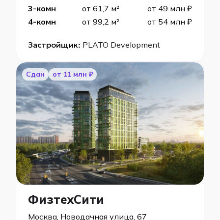
3-комн
от 61,7 м²
от 49 млн ₽
4-комн
от 99,2 м²
от 54 млн ₽
Застройщик:
PLATO Development
Сдан
от 11 млн ₽
ФизтехСити
Москва, Новодачная улица, 67