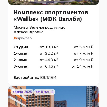
Комплекс апартаментов
«Wellbe» (МФК Вэллби)
Москва, Зеленоград, улица
Александровка
Крюково
Студия
от 19,3 м²
от 5 млн ₽
1-комн
от 32,2 м²
от 7 млн ₽
2-комн
от 44,3 м²
от 9 млн ₽
3-комн
от 64,6 м²
от 14 млн ₽
Застройщик:
ВЭЛЛБИ
cдача 2025
от 8 млн ₽