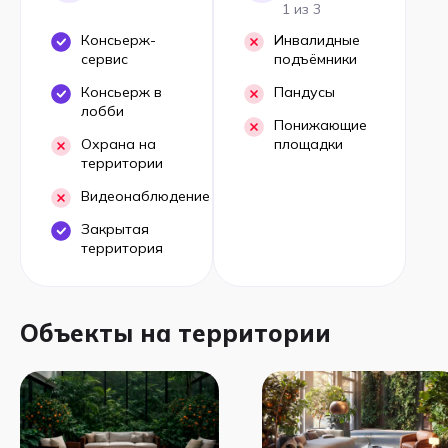
1 из 3
Консьерж-
Инвалидные
сервис
подъёмники
Консьерж в
Пандусы
лобби
Понижающие
Охрана на
площадки
территории
Видеонаблюдение
Закрытая
территория
Объекты на территории