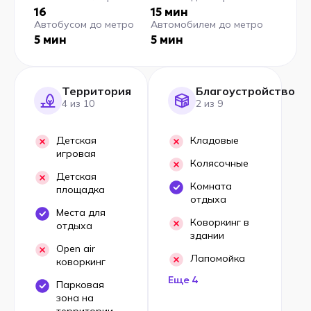
16
15 мин
Автобусом до метро
Автомобилем до метро
5 мин
5 мин
Территория
Благоустройство
4 из 10
2 из 9
Детская
Кладовые
игровая
Колясочные
Детская
Комната
площадка
отдыха
Места для
Коворкинг в
отдыха
здании
Open air
Лапомойка
коворкинг
Еще 4
Парковая
зона на
территории