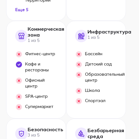
Еще 5
Коммерческая
Инфраструктура
зона
1 из 5
1 из 5
Фитнес-центр
Бассейн
Кафе и
Детский сад
рестораны
Образовательный
Офисный
центр
центр
Школа
SPA-центр
Спортзал
Супермаркет
Безопасность
Безбарьерная
3 из 5
среда