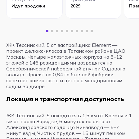
Идут продажи
2029
Пре
ЖК Тессинский, 5 от застройщика Element —
проект делюкс-класса в Таганском районе ЦАО
Москвы. Четыре малоэтажных корпуса на 5–12
этажей с 146 резиденциями возводятся на
Серебрянической набережной внутри Садового
кольца. Проект на 0,84 га бывшей фабрики
сочетает камерность и центр с мандариновым
садом во дворе.
Локация и транспортная доступность
ЖК Тессинский, 5 находится в 1,5 км от Кремля и 1
км от парка Зарядье, 6 минутах на авто от
Александровского сада. До Винзавода — 5–7
минут езды, Чистых прудов — 15 минут пешком.
Близость к метро Чкаловская и Таганская.