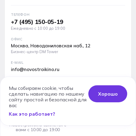
ТЕЛЕФОН
+7 (495) 150-05-19
Ежедневно с 10:00 до 19:00
ОФИС
Москва, Новоданиловская наб., 12
Бизнес-центр DM Tower
E-MAIL
info@novostroikino.ru
Медиакит проекта: форматы рекламы, охваты и
аудитория
Мы собираем cookie, чтобы
сделать навигацию по нашему
Хорошо
Скачать PDF
сайту простой и безопасной для
Заказать
вас
звонок
Как это работает?
Специалист
Юридические документы
Карта сайта
Новостройкино свяжется с
Используя сервис, вы соглашаетесь с
Пользовательским
вами с 10:00 до 19:00
соглашением
и
Политикой конфиденциальности