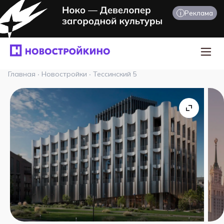
i
Реклама
Главная
·
Новостройки
·
Тессинский 5