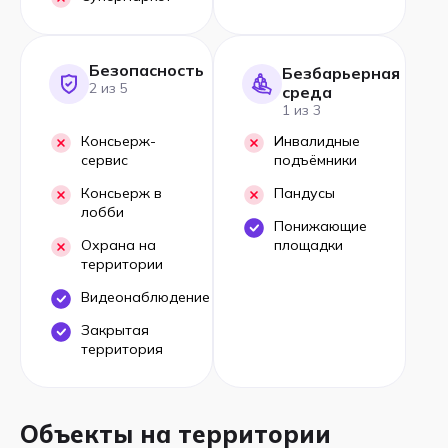
Безопасность
Безбарьерная
2 из 5
среда
1 из 3
Консьерж-
Инвалидные
сервис
подъёмники
Консьерж в
Пандусы
лобби
Понижающие
Охрана на
площадки
территории
Видеонаблюдение
Закрытая
территория
Объекты на территории