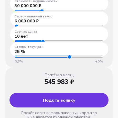
Стоимость недвижимости
30 000 000
₽
300 000 ₽
100 000 000 ₽
Первоначальный взнос
6 000 000
₽
300 000 ₽
100 000 000 ₽
Срок кредита
10
лет
1 год
30 лет
Ставка (текущая)
25
%
0,5%
40%
Платёж в месяц
545 983 ₽
Подать заявку
Расчёт носит информационный характер
и не является публичной офертой.