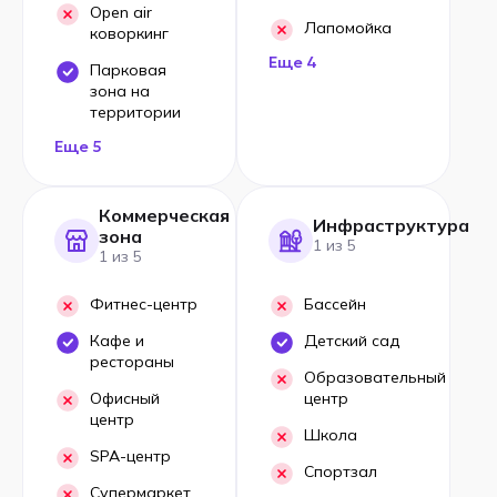
Open air
Лапомойка
коворкинг
Еще 4
Парковая
зона на
территории
Еще 5
Коммерческая
Инфраструктура
зона
1 из 5
1 из 5
Фитнес-центр
Бассейн
Кафе и
Детский сад
рестораны
Образовательный
Офисный
центр
центр
Школа
SPA-центр
Спортзал
Супермаркет