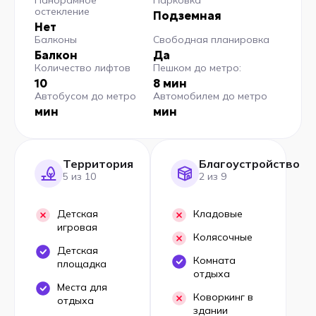
остекление
Подземная
Нет
Балконы
Свободная планировка
Балкон
Да
Количество лифтов
Пешком до метро:
10
8 мин
Автобусом до метро
Автомобилем до метро
мин
мин
Территория
Благоустройство
5 из 10
2 из 9
Детская
Кладовые
игровая
Колясочные
Детская
Комната
площадка
отдыха
Места для
Коворкинг в
отдыха
здании