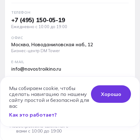
ТЕЛЕФОН
+7 (495) 150-05-19
Ежедневно с 10:00 до 19:00
ОФИС
Москва, Новоданиловская наб., 12
Бизнес-центр DM Tower
E-MAIL
info@novostroikino.ru
Медиакит проекта: форматы рекламы, охваты и
аудитория
Мы собираем cookie, чтобы
сделать навигацию по нашему
Хорошо
Скачать PDF
сайту простой и безопасной для
Заказать
вас
звонок
Как это работает?
Специалист
Юридические документы
Карта сайта
Новостройкино свяжется с
Используя сервис, вы соглашаетесь с
Пользовательским
вами с 10:00 до 19:00
соглашением
и
Политикой конфиденциальности