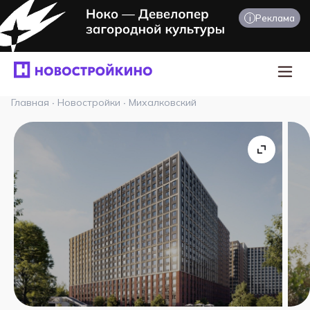
i
Реклама
Главная
·
Новостройки
·
Михалковский