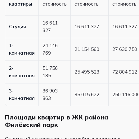
квартиры
стоимость
стоимость
стоимость
16 611
Студия
16 611 327
16 611 327
327
1-
24 146
21 154 560
27 630 750
комнатная
769
2-
51 756
25 495 528
72 804 912
комнатная
185
3-
86 903
35 015 622
250 116 00
комнатная
863
Площади квартир в ЖК района
Филёвский парк
От студий до просторных семейных квартир с