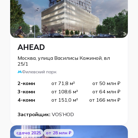
AHEAD
Москва, улица Василисы Кожиной, вл
25/1
Филевский парк
2-комн
от 71,8 м²
от 50 млн ₽
3-комн
от 108,6 м²
от 64 млн ₽
4-комн
от 151,0 м²
от 166 млн ₽
Застройщик:
VOS’HOD
cдача 2025
от 28 млн ₽