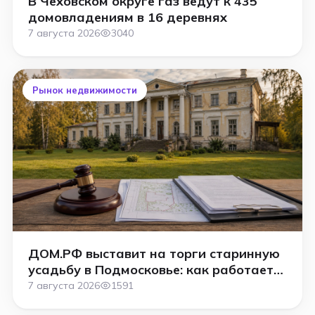
В Чеховском округе газ ведут к 435
домовладениям в 16 деревнях
7 августа 2026
3040
Рынок недвижимости
ДОМ.РФ выставит на торги старинную
усадьбу в Подмосковье: как работает
аукцион
7 августа 2026
1591