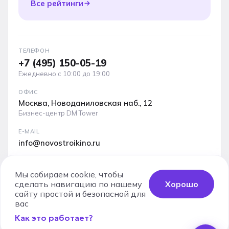
Все рейтинги
ТЕЛЕФОН
+7 (495) 150-05-19
Ежедневно с 10:00 до 19:00
ОФИС
Москва, Новоданиловская наб., 12
Бизнес-центр DM Tower
E-MAIL
info@novostroikino.ru
Медиакит проекта: форматы рекламы, охваты и
аудитория
Мы собираем cookie, чтобы
сделать навигацию по нашему
Хорошо
Скачать PDF
сайту простой и безопасной для
вас
Как это работает?