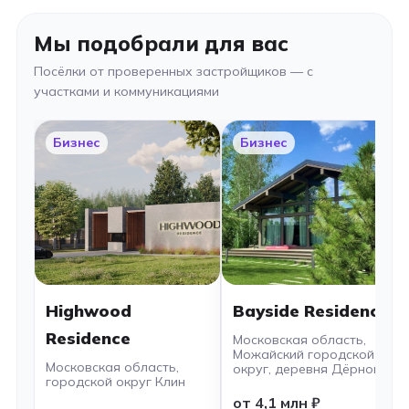
Мы подобрали для вас
Посёлки от проверенных застройщиков — с
участками и коммуникациями
Бизнес
Бизнес
Highwood
Bayside Residence
Residence
Московская область,
Можайский городской
Московская область,
округ, деревня Дёрново
городской округ Клин
от 4,1 млн ₽