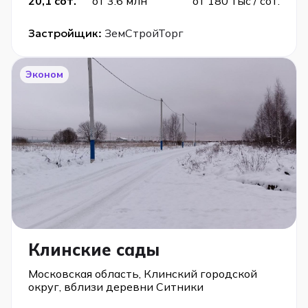
20,1 сот.
от 3.6 млн
от 180 тыс / сот.
Застройщик:
ЗемСтройТорг
Эконом
Клинские сады
Московская область, Клинский городской
округ, вблизи деревни Ситники