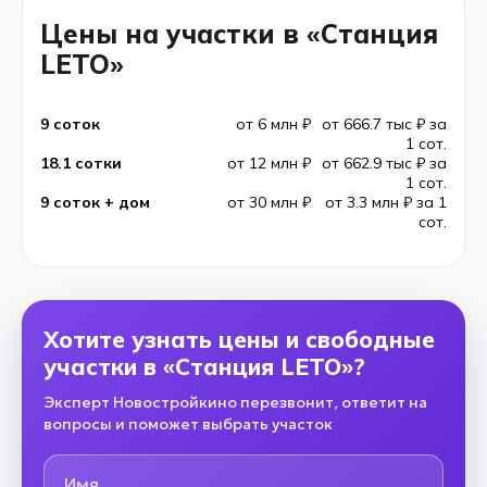
Цены на участки в «Станция
LETO»
9 соток
от 6 млн ₽
от 666.7 тыс ₽ за
1 сот.
18.1 сотки
от 12 млн ₽
от 662.9 тыс ₽ за
1 сот.
9 соток + дом
от 30 млн ₽
от 3.3 млн ₽ за 1
сот.
Хотите узнать цены и свободные
участки в «Станция LETO»?
Эксперт Новостройкино перезвонит, ответит на
вопросы и поможет выбрать участок
Имя