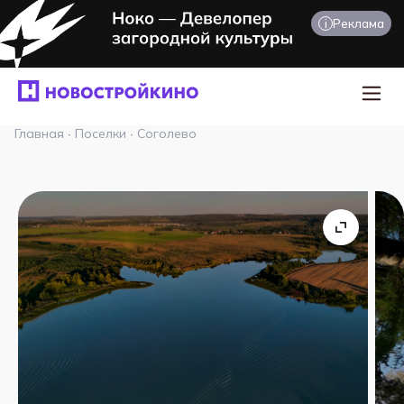
i
Реклама
Главная
·
Поселки
·
Соголево