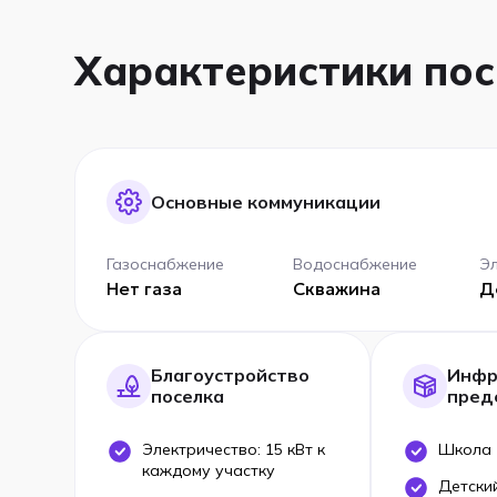
Характеристики по
Основные коммуникации
Газоснабжение
Водоснабжение
Э
Нет газа
Скважина
Д
Благоустройство
Инфр
поселка
пред
Электричество: 15 кВт к
Школа
каждому участку
Детски