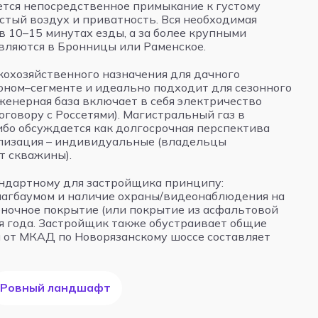
ется непосредственное примыкание к густому
стый воздух и приватность. Вся необходимая
в 10–15 минутах езды, а за более крупными
вляются в Бронницы или Раменское.
кохозяйственного назначения для дачного
коном–сегменте и идеально подходит для сезонного
женерная база включает в себя электричество
говору с Россетями). Магистральный газ в
ибо обсуждается как долгосрочная перспектива
ализация – индивидуальные (владельцы
т скважины).
андартному для застройщика принципу:
лагбаумом и наличие охраны/видеонаблюдения на
ночное покрытие (или покрытие из асфальтовой
мя года. Застройщик также обустраивает общие
и от МКАД по Новорязанскому шоссе составляет
Ровный ландшафт