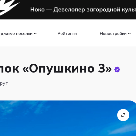
еджные поселки
Рейтинги
Новостройки
лок «Опушкино 3»
круг