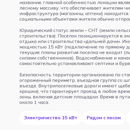
названия, главной особенностью локации явля
лесному массиву, что обеспечивает жителям чи
инфраструктура (магазины, аптеки) находится 
социальными объектами жители обычно отпра
Юридический статус земли – СНТ (земли сельс
строительства). Поселок позиционируется в э
отдыха или строительства «дальней дачи». Ин
мощностью 15 кВт (подключение по прямому до
текущие планы развития поселка не входит (л
силами собственников). Водоснабжение и кан
самостоятельно устанавливают септики и буря
Безопасность территории организована по ст
огороженный периметр, въездная группа со ш
въезде. Внутрипоселковые дороги имеют щебе
крошки), что гарантирует проезд в любое вре
зоны, включая детские площадки. Время в пут
около 1 часа.
Электричество 15 кВт
Рядом с лесом