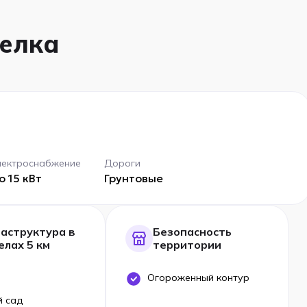
селка
лектроснабжение
Дороги
о 15 кВт
Грунтовые
аструктура в
Безопасность
елах 5 км
территории
Огороженный контур
й сад