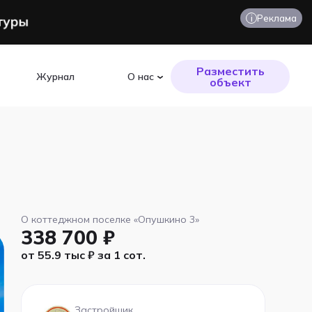
i
Реклама
Разместить
Журнал
О нас
объект
О коттеджном поселке «Опушкино 3»
338 700 ₽
от 55.9 тыс ₽ за 1 сот.
Застройщик