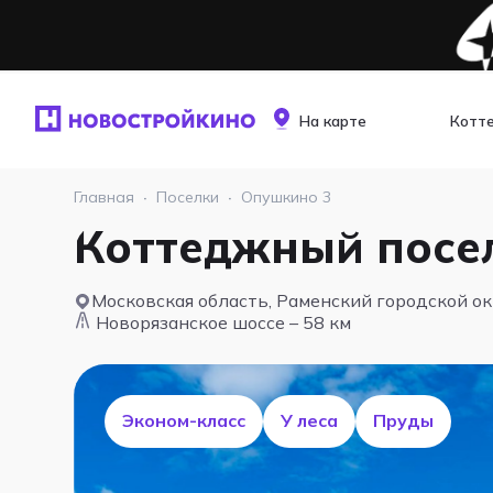
На карте
Котт
Главная
·
Поселки
·
Опушкино 3
Коттеджный посе
Московская область, Раменский городской о
Новорязанское шоссе – 58 км
Эконом-класс
У леса
Пруды