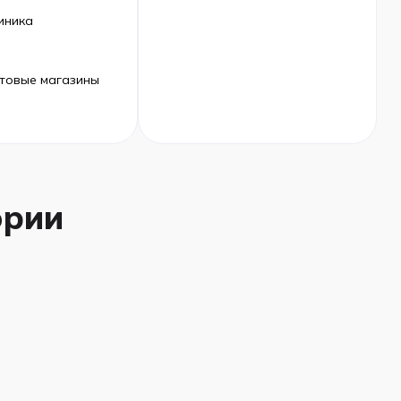
иника
товые магазины
ории