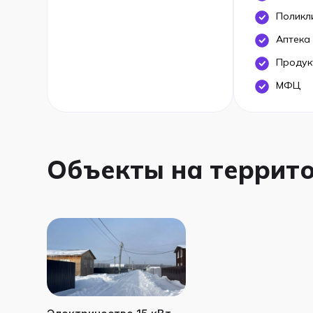
Поликл
Аптека
Продук
МФЦ
Объекты на террит