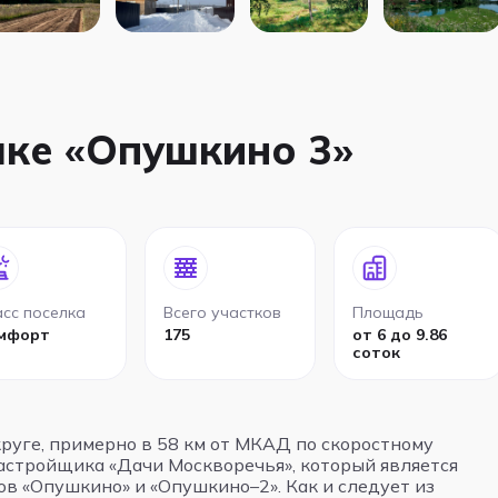
лке «Опушкино 3»
сс поселка
Всего участков
Площадь
мфорт
175
от 6 до 9.86
соток
руге, примерно в 58 км от МКАД по скоростному
застройщика «Дачи Москворечья», который является
в «Опушкино» и «Опушкино–2». Как и следует из