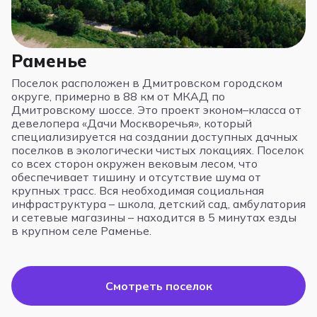
Раменье
Поселок расположен в Дмитровском городском
П
округе, примерно в 88 км от МКАД по
о
Дмитровскому шоссе. Это проект эконом–класса от
Н
девелопера «Дачи Москворечья», который
п
специализируется на создании доступных дачных
б
поселков в экологически чистых локациях. Поселок
н
со всех сторон окружен вековым лесом, что
и
обеспечивает тишину и отсутствие шума от
д
крупных трасс. Вся необходимая социальная
(
инфраструктура – школа, детский сад, амбулатория
и сетевые магазины – находится в 5 минутах езды
в крупном селе Раменье.
Смотреть поселок