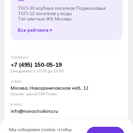
ТОП-30 клубных поселков Подмосковья
ТОП-12 поселков у воды
Топ элитных ЖК Москвы
Все рейтинги
ТЕЛЕФОН
+7 (495) 150-05-19
Ежедневно с 10:00 до 19:00
ОФИС
Москва, Новоданиловская наб., 12
Бизнес-центр DM Tower
E-MAIL
info@novostroikino.ru
Медиакит проекта: форматы рекламы, охваты и
аудитория
Мы собираем cookie, чтобы