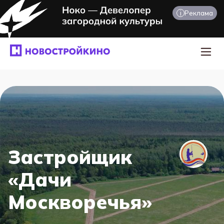
i
Реклама
Главная
·
Застройщики
·
Дачи Москворечья
Застройщик
«Дачи
Москворечья»