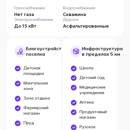
Газоснабжение
Водоснабжение
Нет газа
Скважина
Электроснабжение
Дороги
До 15 кВт
Асфальтированные
Благоустройство
Инфраструктура
поселка
в пределах 5 км
Детская
Школа
площадка
Детский сад
Мангальная
Медицинские
зона
учреждения
Зона отдыха
Аптека
Фермерский
Продуктовый
магазин
магазин
Пруд
Рузское