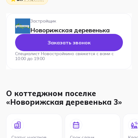
Застройщик
Новорижская деревенька
Заказать звонок
Специалист Новостройкино свяжется с вами с
10:00 до 19:00
О коттеджном поселке
«Новорижская деревенька 3»
Статус участков
Срок сдачи
Клас