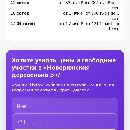
12 соток
от 920 тыс ₽
от 76.7 тыс ₽ за 1
сот.
10 соток
от 1 млн ₽
от 100 тыс ₽ за 1
сот.
14.04 сотки
от 1.7 млн ₽
от 121.1 тыс ₽ за
1 сот.
Хотите узнать цены и свободные
участки в «Новорижская
деревенька 3»?
Эксперт Новостройкино перезвонит, ответит на
вопросы и поможет выбрать участок
Имя
Номер телефона