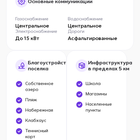
Основные коммуникации
Газоснабжение
Водоснабжение
Центральное
Центральное
Электроснабжение
Дороги
До 15 кВт
Асфальтированные
Благоустройство
Инфраструктура
поселка
в пределах 5 км
Собственное
Школа
озеро
Магазины
Пляж
Населенные
Набережная
пункты
Клабхаус
Теннисный
корт