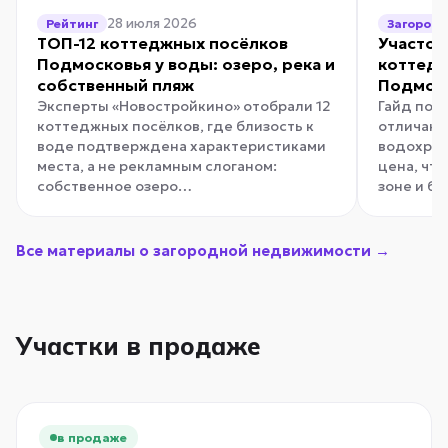
28 июля 2026
Рейтинг
Загород
ТОП-12 коттеджных посёлков
Участок
Подмосковья у воды: озеро, река и
коттедж
собственный пляж
Подмоск
Эксперты «Новостройкино» отобрали 12
Гайд по в
коттеджных посёлков, где близость к
отличаютс
воде подтверждена характеристиками
водохран
места, а не рекламным слоганом:
цена, чт
собственное озеро…
зоне и б
Все материалы о загородной недвижимости →
Участки в продаже
в продаже