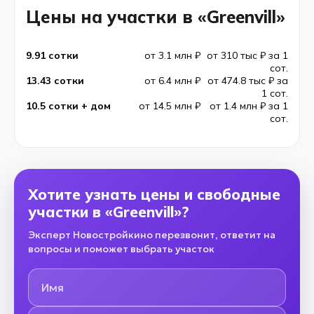
Цены на участки в «Greenvill»
9.91 сотки
от 3.1 млн ₽
от 310 тыс ₽ за 1
сот.
13.43 сотки
от 6.4 млн ₽
от 474.8 тыс ₽ за
1 сот.
10.5 сотки + дом
от 14.5 млн ₽
от 1.4 млн ₽ за 1
сот.
Хотите узнать цены и свободные
участки в «Greenvill»?
Эксперт Новостройкино перезвонит, ответит на
вопросы и поможет выбрать участок
Имя
Номер телефона