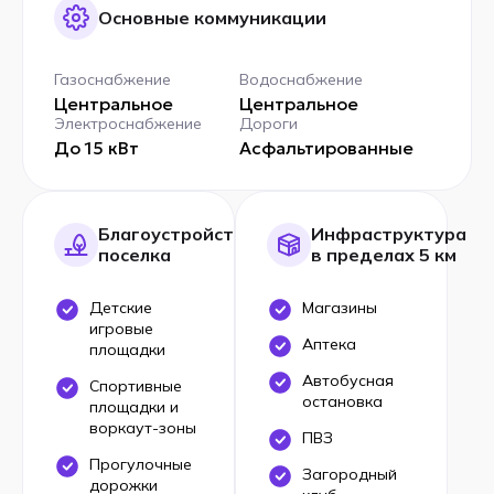
Основные коммуникации
Газоснабжение
Водоснабжение
Центральное
Центральное
Электроснабжение
Дороги
До 15 кВт
Асфальтированные
Благоустройство
Инфраструктура
поселка
в пределах 5 км
Детские
Магазины
игровые
Аптека
площадки
Автобусная
Спортивные
остановка
площадки и
воркаут-зоны
ПВЗ
Прогулочные
Загородный
дорожки