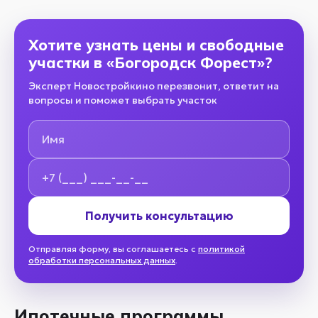
Хотите узнать цены и свободные
участки в «Богородск Форест»?
Эксперт Новостройкино перезвонит, ответит на
вопросы и поможет выбрать участок
Имя
Номер телефона
Получить консультацию
Отправляя форму, вы соглашаетесь с
политикой
обработки персональных данных
.
Ипотечные программы