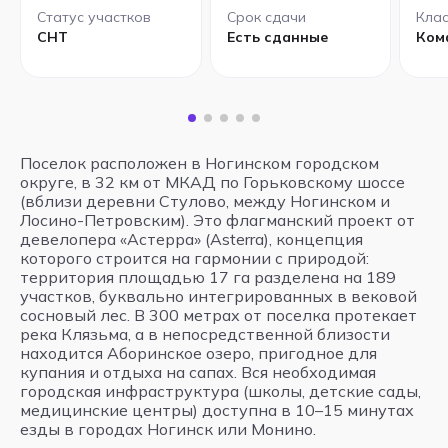
Статус участков
Срок сдачи
Клас
СНТ
Есть сданные
Ком
Поселок расположен в Ногинском городском
округе, в 32 км от МКАД по Горьковскому шоссе
(вблизи деревни Стулово, между Ногинском и
Лосино-Петровским). Это флагманский проект от
девелопера «Астерра» (Asterra), концепция
которого строится на гармонии с природой:
территория площадью 17 га разделена на 189
участков, буквально интегрированных в вековой
сосновый лес. В 300 метрах от поселка протекает
река Клязьма, а в непосредственной близости
находится Аборинское озеро, пригодное для
купания и отдыха на сапах. Вся необходимая
городская инфраструктура (школы, детские сады,
медицинские центры) доступна в 10–15 минутах
езды в городах Ногинск или Монино.