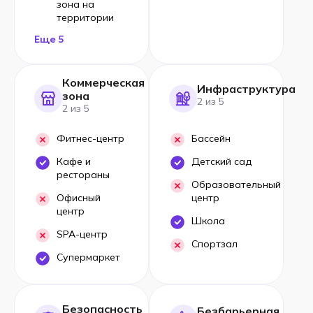
зона на
территории
Еще 5
Коммерческая
Инфраструктура
зона
2 из 5
2 из 5
Фитнес-центр
Бассейн
Кафе и
Детский сад
рестораны
Образовательный
Офисный
центр
центр
Школа
SPA-центр
Спортзал
Супермаркет
Безопасность
Безбарьерная