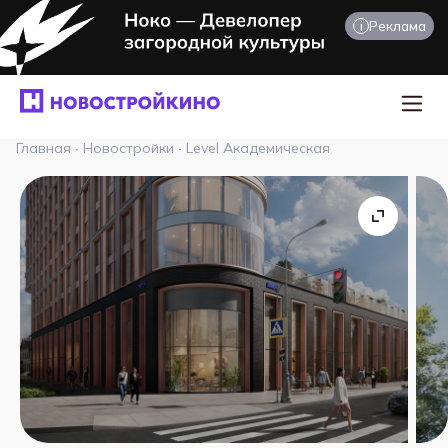
i
Реклама
Главная
·
Новостройки
·
Level Академическая