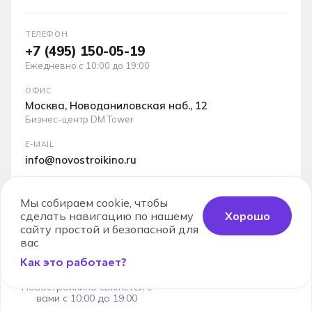
ТЕЛЕФОН
+7 (495) 150-05-19
Ежедневно с 10:00 до 19:00
ОФИС
Москва, Новоданиловская наб., 12
Бизнес-центр DM Tower
E-MAIL
info@novostroikino.ru
Медиакит проекта: форматы рекламы, охваты и
аудитория
Мы собираем cookie, чтобы
сделать навигацию по нашему
Хорошо
Скачать PDF
сайту простой и безопасной для
Заказать
вас
звонок
Как это работает?
Специалист
Юридические документы
Карта сайта
Новостройкино свяжется с
Используя сервис, вы соглашаетесь с
Пользовательским
вами с 10:00 до 19:00
соглашением
и
Политикой конфиденциальности