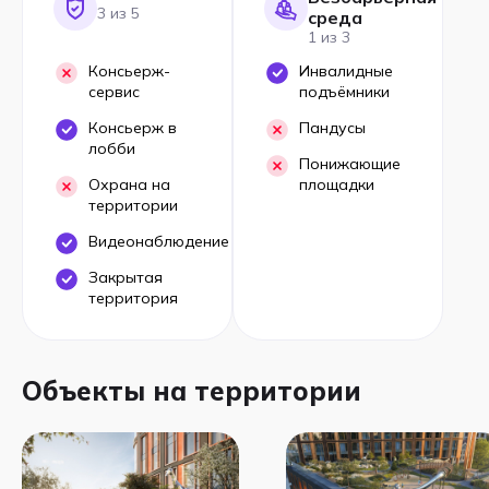
3 из 5
среда
1 из 3
Консьерж-
Инвалидные
сервис
подъёмники
Консьерж в
Пандусы
лобби
Понижающие
Охрана на
площадки
территории
Видеонаблюдение
Закрытая
территория
Объекты на территории