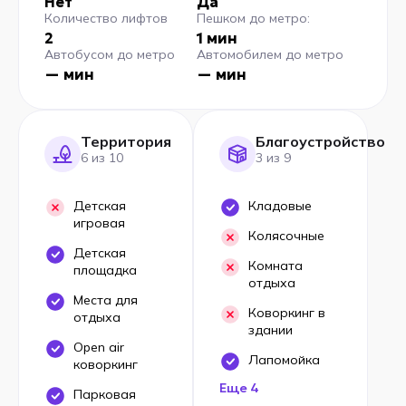
Нет
Да
Количество лифтов
Пешком до метро:
2
1 мин
Автобусом до метро
Автомобилем до метро
— мин
— мин
Территория
Благоустройство
6 из 10
3 из 9
Детская
Кладовые
игровая
Колясочные
Детская
Комната
площадка
отдыха
Места для
Коворкинг в
отдыха
здании
Open air
Лапомойка
коворкинг
Еще 4
Парковая