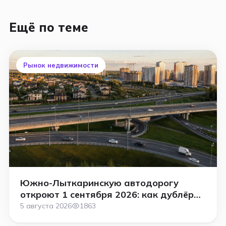
Ещё по теме
Рынок недвижимости
Южно-Лыткаринскую автодорогу
откроют 1 сентября 2026: как дублёр
МКАД изменит рынок жилья в
5 августа 2026
1863
Подмосковье