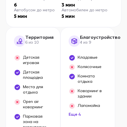
6
3 мин
Автобусом до метро
Автомобилем до метро
5 мин
5 мин
Территория
Благоустройство
6 из 10
4 из 9
Детская
Кладовые
игровая
Колясочные
Детская
Комната
площадка
отдыха
Места для
Коворкинг в
отдыха
здании
Open air
Лапомойка
коворкинг
Еще 4
Парковая
зона на
территории