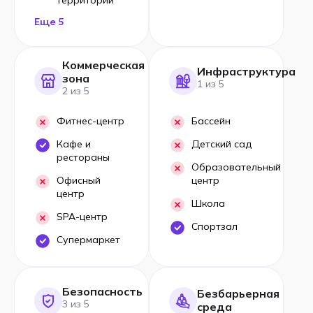
Еще 5
Коммерческая
Инфраструктура
зона
1 из 5
2 из 5
Фитнес-центр
Бассейн
Кафе и
Детский сад
рестораны
Образовательный
Офисный
центр
центр
Школа
SPA-центр
Спортзал
Супермаркет
Безопасность
Безбарьерная
3 из 5
среда