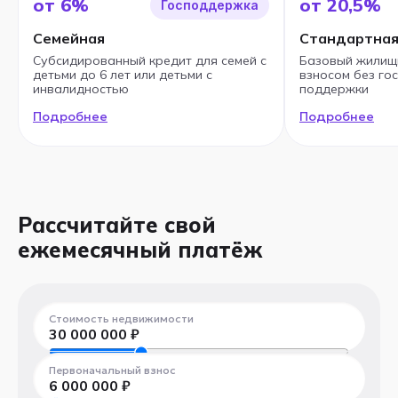
от 6%
от 20,5%
Господдержка
Семейная
Стандартна
Субсидированный кредит для семей с
Базовый жилищ
детьми до 6 лет или детьми с
взносом без го
инвалидностью
поддержки
Подробнее
Подробнее
Рассчитайте свой
ежемесячный платёж
Стоимость недвижимости
30 000 000
₽
300 000 ₽
100 000 000 ₽
Первоначальный взнос
6 000 000
₽