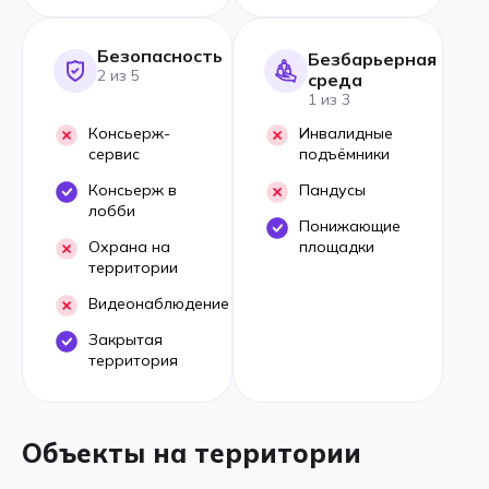
Безопасность
Безбарьерная
2 из 5
среда
1 из 3
Консьерж-
Инвалидные
сервис
подъёмники
Консьерж в
Пандусы
лобби
Понижающие
Охрана на
площадки
территории
Видеонаблюдение
Закрытая
территория
Объекты на территории