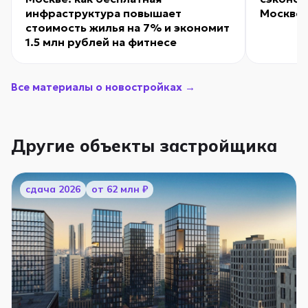
инфраструктура повышает
Москве 
стоимость жилья на 7% и экономит
1.5 млн рублей на фитнесе
Все материалы о новостройках →
Другие объекты застройщика
cдача 2026
от 62 млн ₽