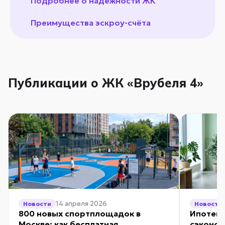
Подробнее о надежности ЖК
Преимущества эскроу-счёта
Публикации о ЖК «Врубеля 4»
14 апреля 2026
Новости
Новости
800 новых спортплощадок в
Ипотека
Москве: как бесплатная
сэконом