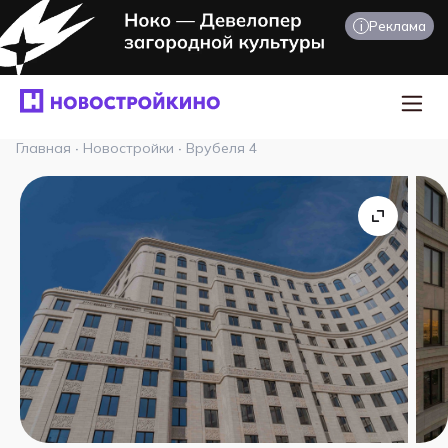
i
Реклама
Главная
·
Новостройки
·
Врубеля 4