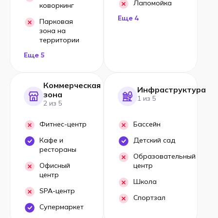
Лапомойка
коворкинг
Еще 4
Парковая
зона на
территории
Еще 5
Коммерческая
Инфраструктура
зона
1 из 5
2 из 5
Фитнес-центр
Бассейн
Кафе и
Детский сад
рестораны
Образовательный
Офисный
центр
центр
Школа
SPA-центр
Спортзал
Супермаркет