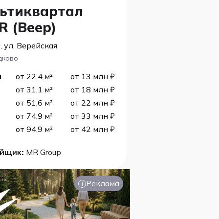
ьтиквартал
R (Веер)
, ул. Верейская
дково
я
от 22,4 м²
от 13 млн ₽
от 31,1 м²
от 18 млн ₽
от 51,6 м²
от 22 млн ₽
от 74,9 м²
от 33 млн ₽
от 94,9 м²
от 42 млн ₽
ойщик:
MR Group
i
Реклама