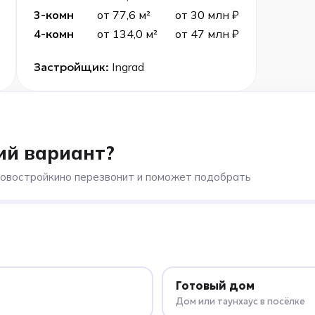
3-комн
от 77,6 м²
от 30 млн ₽
4-комн
от 134,0 м²
от 47 млн ₽
Застройщик:
Ingrad
ий вариант?
Новостройкино перезвонит и поможет подобрать
Готовый дом
Дом или таунхаус в посёлке