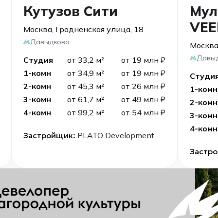
Кутузов Сити
Мул
VEE
Москва, Гродненская улица, 18
Давыдково
Москва
Давы
Студия
от 33,2 м²
от 19 млн ₽
1-комн
от 34,9 м²
от 19 млн ₽
Студи
2-комн
от 45,3 м²
от 26 млн ₽
1-комн
3-комн
от 61,7 м²
от 49 млн ₽
2-комн
4-комн
от 99,2 м²
от 54 млн ₽
3-комн
4-комн
Застройщик:
PLATO Development
Застр