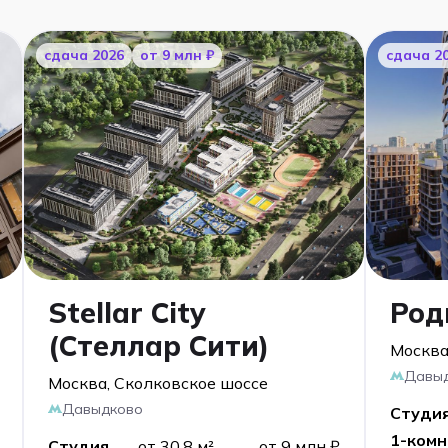
cдача 2026
от 9 млн ₽
cдача 2
Stellar City
Род
(Стеллар Сити)
Москва
Давы
Москва, Сколковское шоссе
Давыдково
Студи
1-комн
Студия
от 30,8 м²
от 9 млн ₽