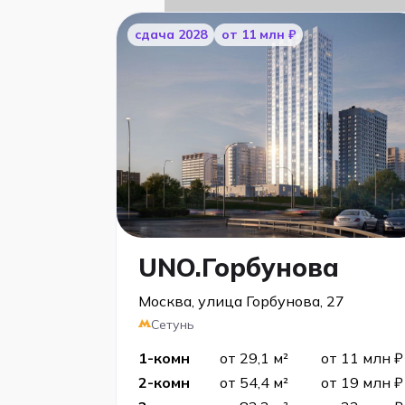
cдача 2028
от 11 млн ₽
UNO.Горбунова
Москва, улица Горбунова, 27
Сетунь
1-комн
от 29,1 м²
от 11 млн ₽
2-комн
от 54,4 м²
от 19 млн ₽