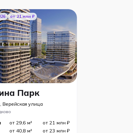
026
от 21 млн ₽
ина Парк
, Верейская улица
дково
я
от 29,6 м²
от 21 млн ₽
от 40,8 м²
от 23 млн ₽