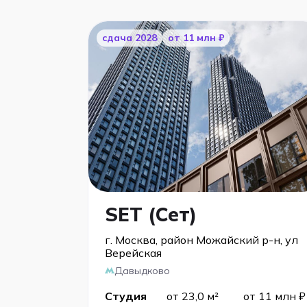
cдача 2028
от 11 млн ₽
SET (Сет)
г. Москва, район Можайский р-н, ул
Верейская
Давыдково
Студия
от 23,0 м²
от 11 млн ₽