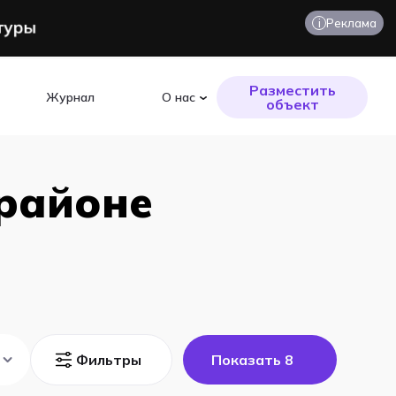
i
Реклама
Разместить
Журнал
О нас
объект
 районе
Фильтры
Показать
8