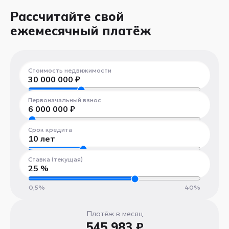
Рассчитайте свой
ежемесячный платёж
Стоимость недвижимости
30 000 000
₽
300 000 ₽
100 000 000 ₽
Первоначальный взнос
6 000 000
₽
300 000 ₽
100 000 000 ₽
Срок кредита
10
лет
1 год
30 лет
Ставка (текущая)
25
%
0,5%
40%
Платёж в месяц
545 983 ₽