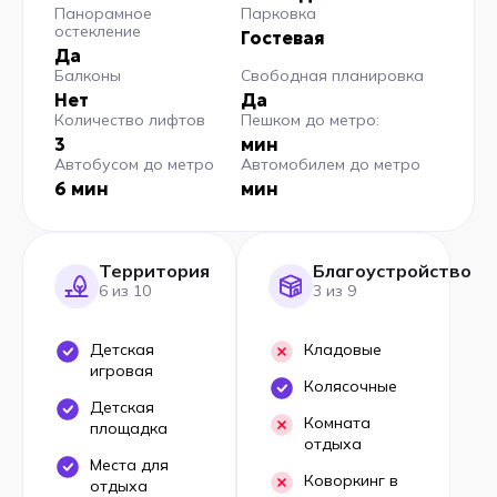
Панорамное
Парковка
остекление
Гостевая
Да
Балконы
Свободная планировка
Нет
Да
Количество лифтов
Пешком до метро:
3
мин
Автобусом до метро
Автомобилем до метро
6 мин
мин
Территория
Благоустройство
6 из 10
3 из 9
Детская
Кладовые
игровая
Колясочные
Детская
Комната
площадка
отдыха
Места для
Коворкинг в
отдыха