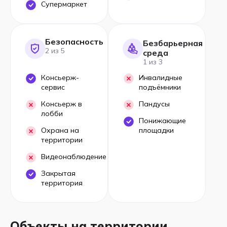
Супермаркет
Безопасность
Безбарьерная
2 из 5
среда
1 из 3
Консьерж-
Инвалидные
сервис
подъёмники
Консьерж в
Пандусы
лобби
Понижающие
Охрана на
площадки
территории
Видеонаблюдение
Закрытая
территория
Объекты на территории