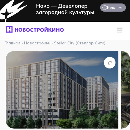
i
Реклама
Главная
·
Новостройки
·
Stellar City (Стеллар Сити)