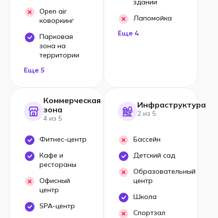
здании
Open air
Лапомойка
коворкинг
Еще 4
Парковая
зона на
территории
Еще 5
Коммерческая
Инфраструктура
зона
2 из 5
4 из 5
Фитнес-центр
Бассейн
Кафе и
Детский сад
рестораны
Образовательный
Офисный
центр
центр
Школа
SPA-центр
Спортзал