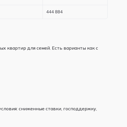
444 884
х квартир для семей. Есть варианты как с
словия: сниженные ставки, господдержку,