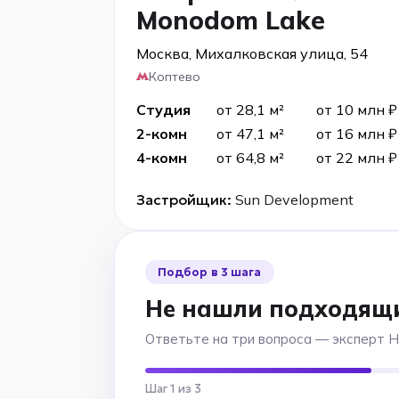
Monodom Lake
Москва, Михалковская улица, 54
Коптево
Студия
от 28,1 м²
от 10 млн ₽
2-комн
от 47,1 м²
от 16 млн ₽
4-комн
от 64,8 м²
от 22 млн ₽
Застройщик:
Sun Development
Подбор в 3 шага
Не нашли подходящ
Ответьте на три вопроса — эксперт 
Шаг 1 из 3