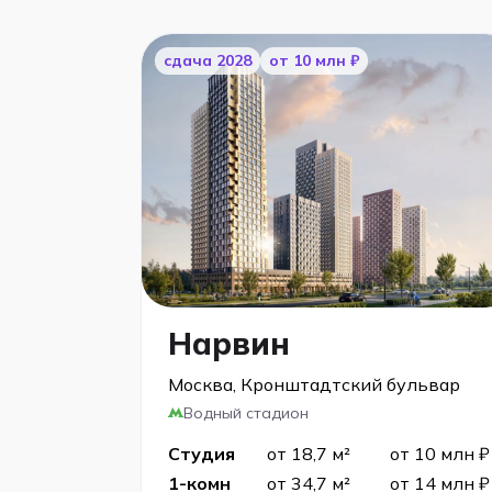
cдача 2028
от 10 млн ₽
Нарвин
Москва, Кронштадтский бульвар
Водный стадион
Студия
от 18,7 м²
от 10 млн ₽
1-комн
от 34,7 м²
от 14 млн ₽