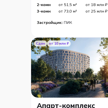
2-комн
от 51,5 м²
от 18 млн ₽
3-комн
от 73,0 м²
от 25 млн ₽
Застройщик:
ПИК
Сдан
от 10 млн ₽
Апарт-комплекс