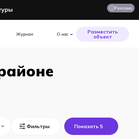
i
Реклама
Разместить
Журнал
О нас
объект
 районе
Фильтры
Показать
5