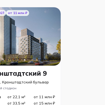
027
от 11 млн ₽
нштадтский 9
, Кронштадтский бульвар
й стадион
я
от 22,1 м²
от 11 млн ₽
от 33,5 м²
от 15 млн ₽