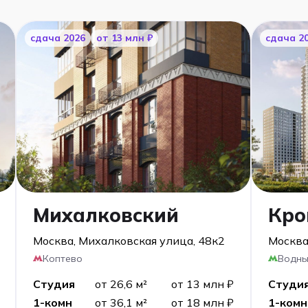
cдача 2026
от 13 млн ₽
cдача 2
Михалковский
Кро
Москва, Михалковская улица, 48к2
Москва
Коптево
Водны
Студия
от 26,6 м²
от 13 млн ₽
Студи
1-комн
от 36,1 м²
от 18 млн ₽
1-комн