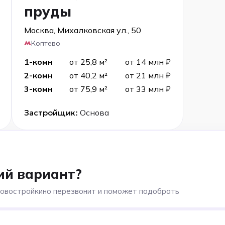
пруды
Москва, Михалковская ул., 50
Коптево
1-комн
от 25,8 м²
от 14 млн ₽
2-комн
от 40,2 м²
от 21 млн ₽
3-комн
от 75,9 м²
от 33 млн ₽
Застройщик:
Основа
ий вариант?
Новостройкино перезвонит и поможет подобрать