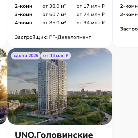
2-комн
от 38,0 м²
от 17 млн ₽
2-комн
3-комн
от 60,7 м²
от 24 млн ₽
3-комн
4-комн
от 85,0 м²
от 34 млн ₽
Застр
Застройщик:
РГ-Девелопмент
cдача 2025
от 14 млн ₽
UNO.Головинские