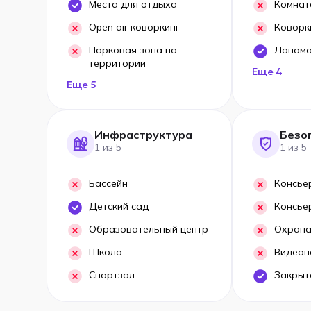
Места для отдыха
Комнат
Open air коворкинг
Коворк
Парковая зона на
Лапом
территории
Еще 4
Еще 5
Инфраструктура
Безо
1 из 5
1 из 5
Бассейн
Консье
Детский сад
Консье
Образовательный центр
Охрана
Школа
Видеон
Спортзал
Закрыт