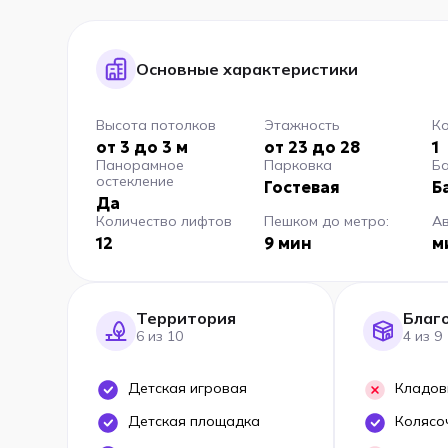
Основные характеристики
Высота потолков
Этажность
Ко
от 3 до 3 м
от 23 до 28
1
Панорамное
Парковка
Б
остекление
Гостевая
Б
Да
Количество лифтов
Пешком до метро:
А
12
9 мин
м
Территория
Благ
6 из 10
4 из 9
Детская игровая
Кладов
Детская площадка
Колясо