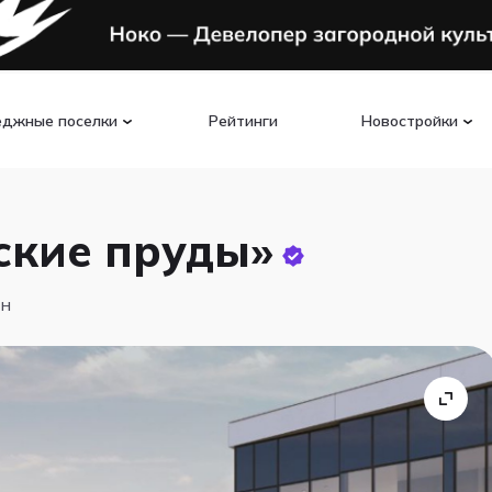
еджные поселки
Рейтинги
Новостройки
ские пруды»
ин