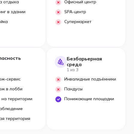
а отдыха
Офисный центр
инг в здании
SPA-центр
ойка
Супермаркет
пасность
Безбарьерная
среда
1 из 3
рж-сервис
Инвалидные подъёмники
рж в лобби
Пандусы
 на территории
Понижающие площадки
аблюдение
ая территория