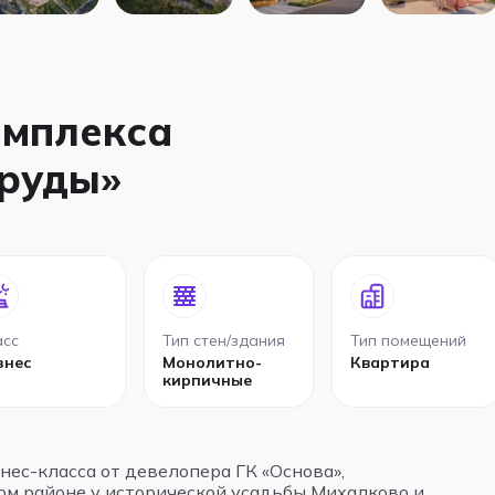
омплекса
пруды»
асс
Тип стен/здания
Тип помещений
знес
Монолитно-
Квартира
кирпичные
ес-класса от девелопера ГК «Основа»,
ом районе у исторической усадьбы Михалково и