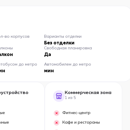
л-во корпусов
Варианты отделки
Без отделки
алконы
Свободная планировка
алкон
Да
втобусом до метро
Автомобилем до метро
ин
мин
оустройство
Коммерческая зона
1 из 5
ые
Фитнес-центр
чные
Кафе и рестораны