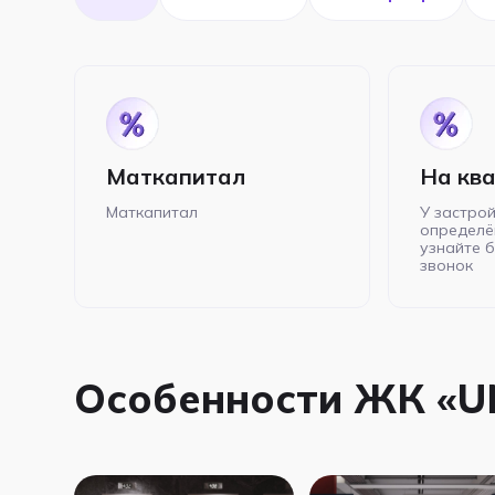
Маткапитал
На кв
Маткапитал
У застрой
определё
узнайте 
звонок
Особенности ЖК «U