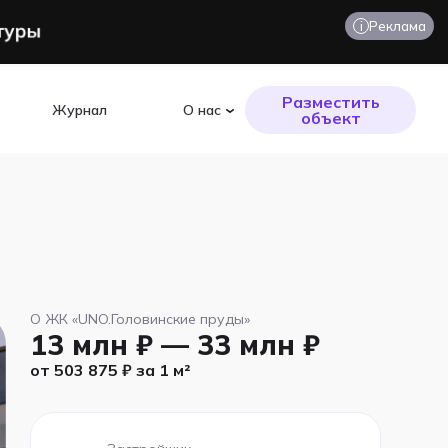
i
Реклама
Разместить
Журнал
О нас
объект
О ЖК «UNO.Головинские пруды»
13 млн ₽ — 33 млн ₽
от 503 875 ₽ за 1 м²