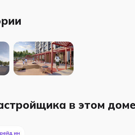
ории
застройщика в этом дом
рейд ин