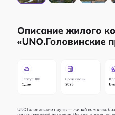
Описание жилого к
«UNO.Головинские 
Статус ЖК
Срок сдачи
Кл
Сдан
2025
Би
UNO.Головинские пруды — жилой комплекс бизн
расположенный на севере Москвы, в живописн