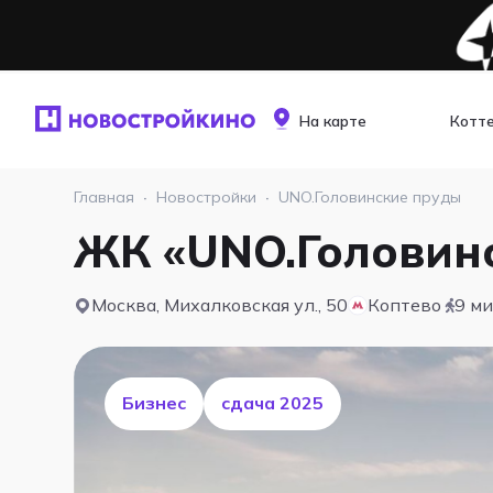
На карте
Котт
Главная
·
Новостройки
·
UNO.Головинские пруды
ЖК «UNO.Головин
Москва, Михалковская ул., 50
Коптево
9 м
Бизнес
cдача 2025