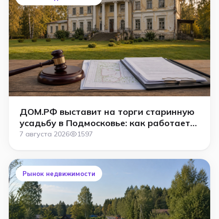
ДОМ.РФ выставит на торги старинную
усадьбу в Подмосковье: как работает
аукцион
7 августа 2026
1597
Рынок недвижимости