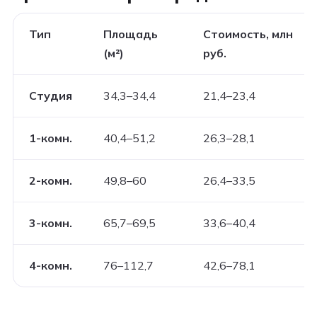
Тип
Площадь
Стоимость, млн
(м²)
руб.
Студия
34,3–34,4
21,4–23,4
1-комн.
40,4–51,2
26,3–28,1
2-комн.
49,8–60
26,4–33,5
3-комн.
65,7–69,5
33,6–40,4
4-комн.
76–112,7
42,6–78,1