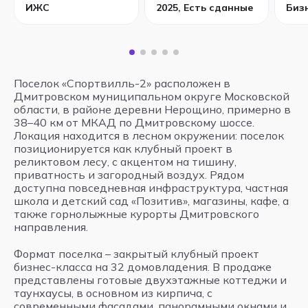
ИЖС
2025, Есть сданные
Биз
Поселок «Спортвилль-2» расположен в
Дмитровском муниципальном округе Московской
области, в районе деревни Нерощино, примерно в
38–40 км от МКАД по Дмитровскому шоссе.
Локация находится в лесном окружении: поселок
позиционируется как клубный проект в
реликтовом лесу, с акцентом на тишину,
приватность и загородный воздух. Рядом
доступна повседневная инфраструктура, частная
школа и детский сад «Позитив», магазины, кафе, а
также горнолыжные курорты Дмитровского
направления.
Формат поселка – закрытый клубный проект
бизнес-класса на 32 домовладения. В продаже
представлены готовые двухэтажные коттеджи и
таунхаусы, в основном из кирпича, с
современными фасадами, панорамными окнами и