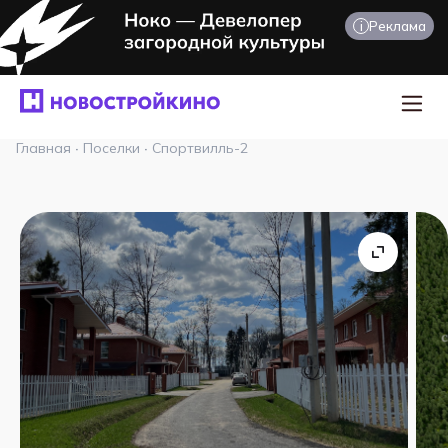
i
Реклама
Главная
·
Поселки
·
Спортвилль-2