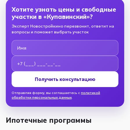
Хотите узнать цены и свободные
участки в «Купавинский»?
Эксперт Новостройкино перезвонит, ответит на
вопросы и поможет выбрать участок
Имя
Номер телефона
Получить консультацию
Отправляя форму, вы соглашаетесь с
политикой
обработки персональных данных
.
Ипотечные программы