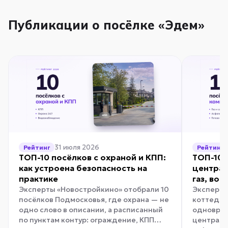
Публикации о посёлке «Эдем»
31 июля 2026
Рейтинг
Рейтинг
ТОП-10 посёлков с охраной и КПП:
ТОП-10 
как устроена безопасность на
централ
практике
газ, вод
Эксперты «Новостройкино» отобрали 10
Эксперты
посёлков Подмосковья, где охрана — не
коттеджн
одно слово в описании, а расписанный
одноврем
по пунктам контур: ограждение, КПП…
централь