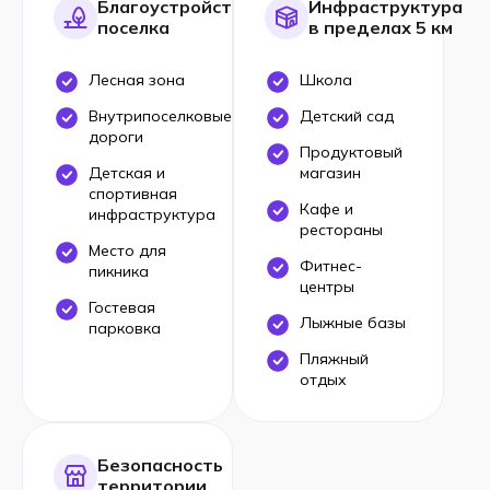
Благоустройство
Инфраструктура
поселка
в пределах 5 км
Лесная зона
Школа
Внутрипоселковые
Детский сад
дороги
Продуктовый
Детская и
магазин
спортивная
Кафе и
инфраструктура
рестораны
Место для
Фитнес-
пикника
центры
Гостевая
Лыжные базы
парковка
Пляжный
отдых
Безопасность
территории