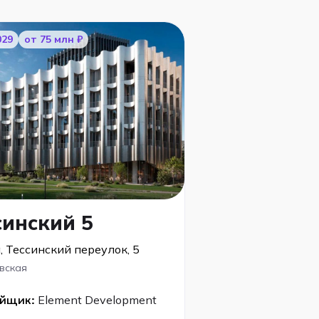
029
от 75 млн ₽
синский 5
, Тессинский переулок, 5
вская
ойщик:
Element Development