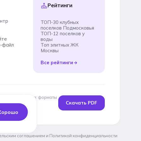
Рейтинги
ентр
ТОП-30 клубных
поселков Подмосковья
ТОП-12 поселков у
йте
воды
-файл
Топ элитных ЖК
Москвы
Все рейтинги
Медиакит проекта: форматы
Скачать PDF
рекламы, охваты и
аудитория
Хорошо
ельским соглашением
и
Политикой конфиденциальности