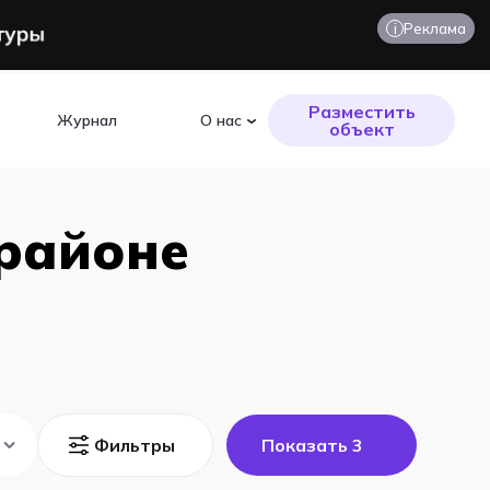
i
Реклама
Разместить
Журнал
О нас
объект
 районе
Фильтры
Показать
3