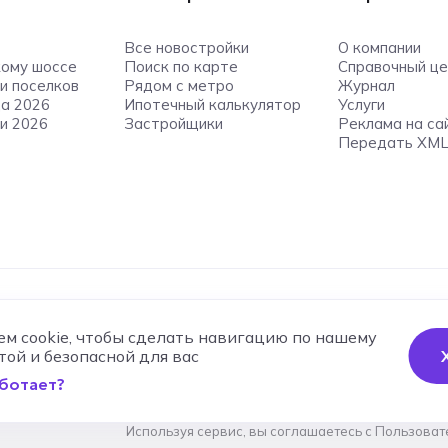
Все новостройки
О компании
ому шоссе
Поиск по карте
Справочный ц
и поселков
Рядом с метро
Журнал
да 2026
Ипотечный калькулятор
Услуги
и 2026
Застройщики
Реклама на са
Передать XML
E-MAIL
аниловская наб., 12
info@novostroikino.ru
м cookie, чтобы сделать навигацию по нашему
 Tower
той и безопасной для вас
аботает?
Используя сервис, вы соглашаетесь с
Пользоват