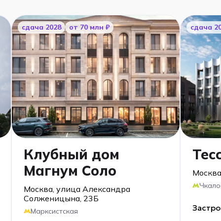
cдача 2028
от 70 млн ₽
cдача 2
Клубный дом
Тес
Магнум Соло
Москва
Чкало
Москва, улица Александра
Солженицына, 23Б
Застр
Марксистская