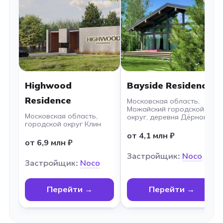
Highwood
Bayside Residence
Residence
Московская область,
Можайский городской
Московская область,
округ, деревня Дёрново
городской округ Клин
от 4,1 млн ₽
от 6,9 млн ₽
Застройщик:
Noco
Застройщик:
Noco
Перейти →
Перейти →