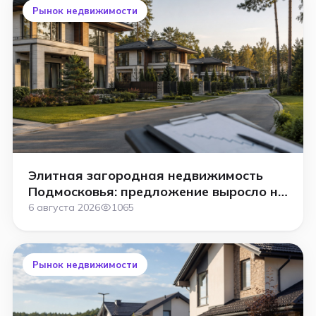
Рынок недвижимости
Элитная загородная недвижимость
Подмосковья: предложение выросло на
треть, а цены на новые объекты
6 августа 2026
1065
снижаются
Рынок недвижимости