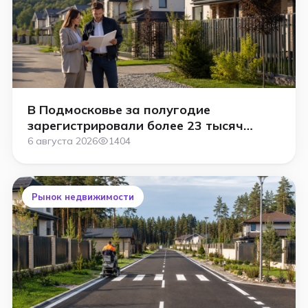
В Подмосковье за полугодие
зарегистрировали более 23 тысяч
домов ИЖС
6 августа 2026
1404
Рынок недвижимости