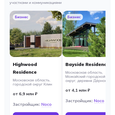
участками и коммуникациями
Бизнес
Бизнес
Highwood
Bayside Residence
Residence
Московская область,
Можайский городской
Московская область,
округ, деревня Дёрново
городской округ Клин
от 4,1 млн ₽
от 6,9 млн ₽
Застройщик:
Noco
Застройщик:
Noco