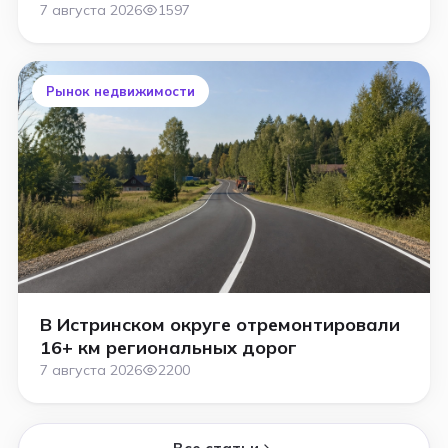
аукцион
7 августа 2026
1597
Рынок недвижимости
В Истринском округе отремонтировали
16+ км региональных дорог
7 августа 2026
2200