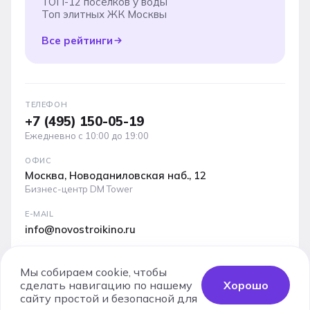
ТОП-12 поселков у воды
Топ элитных ЖК Москвы
Все рейтинги
ТЕЛЕФОН
+7 (495) 150-05-19
Ежедневно с 10:00 до 19:00
ОФИС
Москва, Новоданиловская наб., 12
Бизнес-центр DM Tower
E-MAIL
info@novostroikino.ru
Медиакит проекта: форматы рекламы, охваты и
аудитория
Мы собираем cookie, чтобы
сделать навигацию по нашему
Хорошо
Скачать PDF
сайту простой и безопасной для