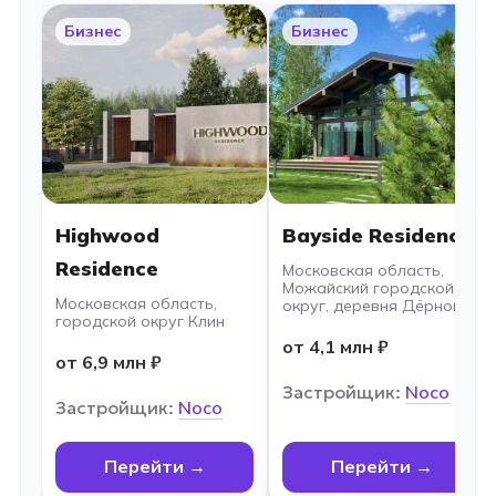
Бизнес
Бизнес
Highwood
Bayside Residence
Residence
Московская область,
Можайский городской
Московская область,
округ, деревня Дёрново
городской округ Клин
от 4,1 млн ₽
от 6,9 млн ₽
Застройщик:
Noco
Застройщик:
Noco
Перейти →
Перейти →