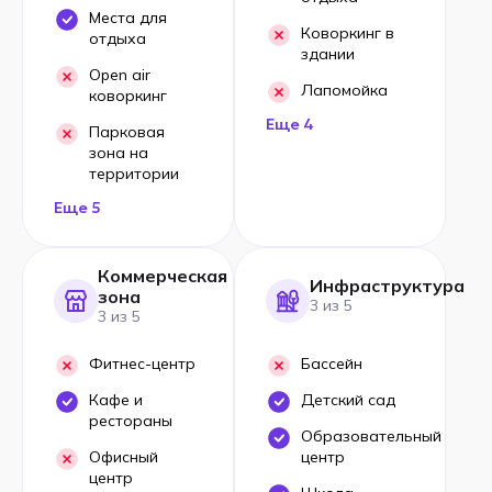
Места для
Коворкинг в
отдыха
здании
Open air
Лапомойка
коворкинг
Еще 4
Парковая
зона на
территории
Еще 5
Коммерческая
Инфраструктура
зона
3 из 5
3 из 5
Фитнес-центр
Бассейн
Кафе и
Детский сад
рестораны
Образовательный
Офисный
центр
центр