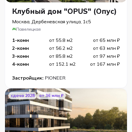
Клубный дом "OPUS" (Опус)
Москва, Дербеневская улица, 1с5
Павелецкая
1-комн
от 55.8 м2
от 65 млн ₽
2-комн
от 56.2 м2
от 63 млн ₽
3-комн
от 85.8 м2
от 97 млн ₽
4-комн
от 152.1 м2
от 167 млн ₽
Застройщик:
PIONEER
cдача 2028
от 36 млн ₽