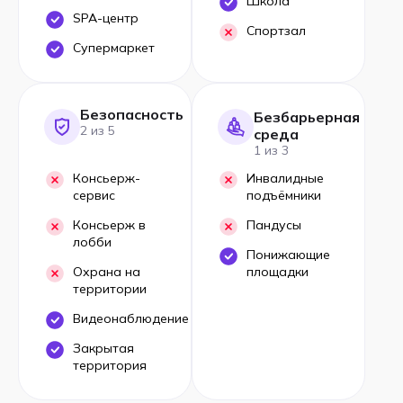
Школа
SPA-центр
Спортзал
Супермаркет
Безопасность
Безбарьерная
2 из 5
среда
1 из 3
Консьерж-
Инвалидные
сервис
подъёмники
Консьерж в
Пандусы
лобби
Понижающие
Охрана на
площадки
территории
Видеонаблюдение
Закрытая
территория