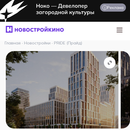
i
Реклама
Главная
·
Новостройки
·
PRIDE (Прайд)