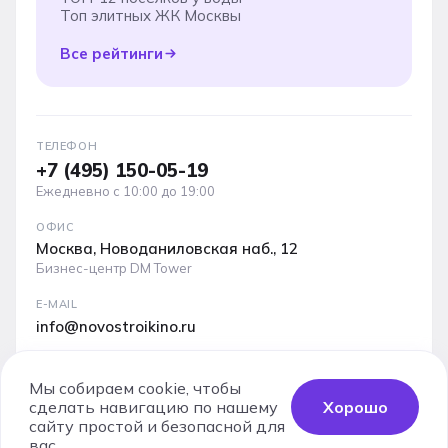
Топ элитных ЖК Москвы
Все рейтинги
ТЕЛЕФОН
+7 (495) 150-05-19
Ежедневно с 10:00 до 19:00
ОФИС
Москва, Новоданиловская наб., 12
Бизнес-центр DM Tower
E-MAIL
info@novostroikino.ru
Медиакит проекта: форматы рекламы, охваты и
аудитория
Мы собираем cookie, чтобы
сделать навигацию по нашему
Хорошо
Скачать PDF
сайту простой и безопасной для
Заказать
вас