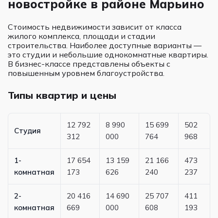
новостройке в районе Марьино
Стоимость недвижимости зависит от класса
жилого комплекса, площади и стадии
строительства. Наиболее доступные варианты —
это студии и небольшие однокомнатные квартиры.
В бизнес-классе представлены объекты с
повышенным уровнем благоустройства.
Типы квартир и цены
12 792
8 990
15 699
502
Студия
312
000
764
968
1-
17 654
13 159
21 166
473
комнатная
173
626
240
237
2-
20 416
14 690
25 707
411
комнатная
669
000
608
193