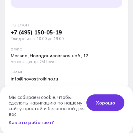
ТЕЛЕФОН
+7 (495) 150-05-19
Ежедневно с 10:00 до 19:00
ОФИС
Москва, Новоданиловская наб., 12
Бизнес-центр DM Tower
E-MAIL
info@novostroikino.ru
Медиакит проекта: форматы рекламы, охваты и
аудитория
Мы собираем cookie, чтобы
сделать навигацию по нашему
Хорошо
Скачать PDF
сайту простой и безопасной для
вас
Как это работает?
Юридические документы
Карта сайта