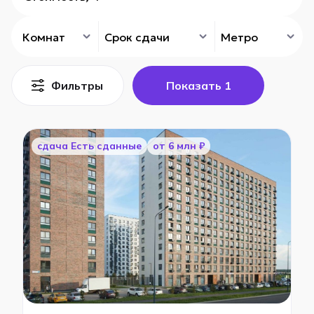
Комнат
Срок сдачи
Метро
Фильтры
Показать
1
cдача Есть сданные
от 6 млн ₽