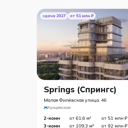
cдача 2027
от 51 млн ₽
Springs (Спрингс)
Малая Филёвская улица, 46
Кунцевская
2-комн
от 61,6 м²
от 51 млн ₽
3-комн
от 109,3 м²
от 92 млн ₽