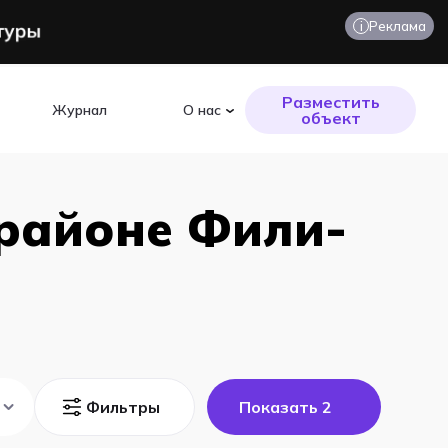
i
Реклама
Разместить
Журнал
О нас
объект
 районе Фили-
Фильтры
Показать
2