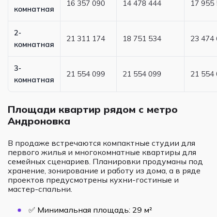
16 357 090
14 478 444
17 955
комнатная
2-
21 311 174
18 751 534
23 474
комнатная
3-
21 554 099
21 554 099
21 554
комнатная
Площади квартир рядом с метро
Андроновка
В продаже встречаются компактные студии для
первого жилья и многокомнатные квартиры для
семейных сценариев. Планировки продуманы под
хранение, зонирование и работу из дома, а в ряде
проектов предусмотрены кухни-гостиные и
мастер-спальни.
✅ Минимальная площадь: 29 м²