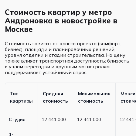
Стоимость квартир у метро
Андроновка в новостройке в
Москве
Стоимость зависит от класса проекта (комфорт,
бизнес), площади и планировочных решений,
уровня отделки и стадии строительства. На цену
также влияет транспортная доступность: близость
к узлам пересадки и крупным магистралям
поддерживает устойчивый спрос.
Тип
Средняя
Минимальная
Макси
квартиры
стоимость
стоимость
стоим
Студия
12 441 000
12 441 000
12 441
1-