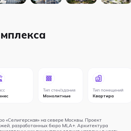
омплекса
асс
Тип стен/здания
Тип помещений
знес
Монолитные
Квартира
ро «Селигерская» на севере Москвы. Проект
тажей, разработанных бюро MLA+. Архитектура