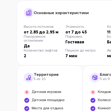
Основные характеристики
Высота потолков
Этажность
Ко
от 2.85 до 2.95 м
от 7 до 45
11
Панорамное
Парковка
Б
остекление
Гостевая
Б
Да
Количество лифтов
Пешком до метро:
А
2
7 мин
м
Территория
Благ
5 из 10
5 из 9
Детская игровая
Кладов
Детская площадка
Колясо
Места для отдыха
Комнат