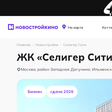
На карте
Котт
Главная
·
Новостройки
·
Селигер Сити
ЖК «Селигер Сити
Москва, район Западное Дегунино, Ильменс
Бизнес
cдача 2026