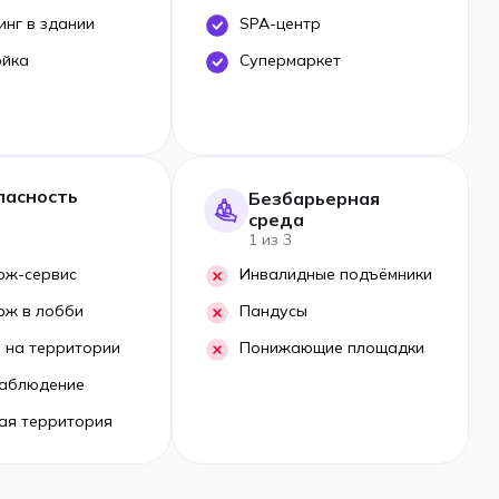
инг в здании
SPA-центр
ойка
Супермаркет
пасность
Безбарьерная
среда
1 из 3
рж-сервис
Инвалидные подъёмники
рж в лобби
Пандусы
 на территории
Понижающие площадки
аблюдение
ая территория