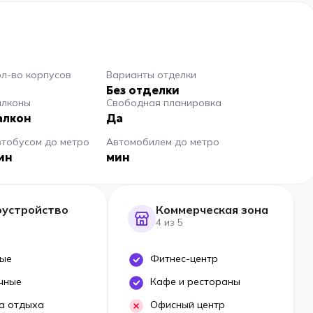
л-во корпусов
Варианты отделки
Без отделки
алконы
Свободная планировка
алкон
Да
втобусом до метро
Автомобилем до метро
ин
мин
оустройство
Коммерческая зона
4 из 5
ые
Фитнес-центр
чные
Кафе и рестораны
а отдыха
Офисный центр