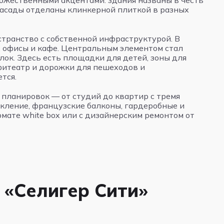
ожественными акцентами: здания названы в честь
асады отделаны клинкерной плиткой в разных
транство с собственной инфраструктурой. В
ы, офисы и кафе. Центральным элементом стал
улок. Здесь есть площадки для детей, зоны для
мфитеатр и дорожки для пешеходов и
тся.
планировок — от студий до квартир с тремя
екление, французские балконы, гардеробные и
мате white box или с дизайнерским ремонтом от
 «Селигер Сити»