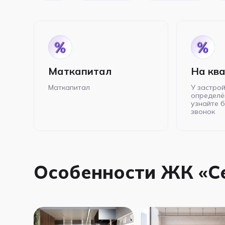
Маткапитал
На кв
Маткапитал
У застрой
определё
узнайте 
звонок
Особенности ЖК «С