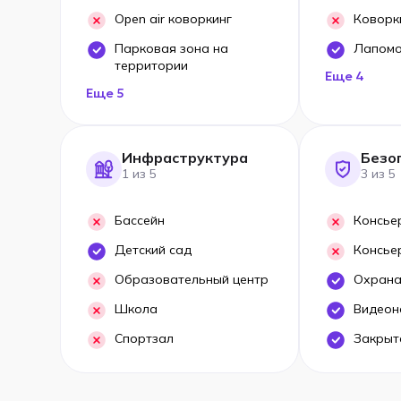
Open air коворкинг
Коворк
Парковая зона на
Лапом
территории
Еще 4
Еще 5
Инфраструктура
Безо
1 из 5
3 из 5
Бассейн
Консье
Детский сад
Консье
Образовательный центр
Охрана
Школа
Видеон
Спортзал
Закрыт