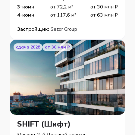
3-комн
от 72,2 м²
от 30 млн ₽
4-комн
от 117,6 м²
от 63 млн ₽
Застройщик:
Sezar Group
cдача 2028
от 36 млн ₽
SHIFT (Шифт)
Москва, 2-й Донской проезд