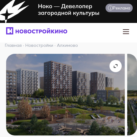
i
Реклама
Главная
·
Новостройки
·
Алхимово