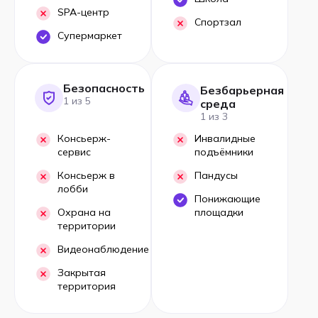
SPA-центр
Спортзал
Супермаркет
Безопасность
Безбарьерная
1 из 5
среда
1 из 3
Консьерж-
Инвалидные
сервис
подъёмники
Консьерж в
Пандусы
лобби
Понижающие
Охрана на
площадки
территории
Видеонаблюдение
Закрытая
территория