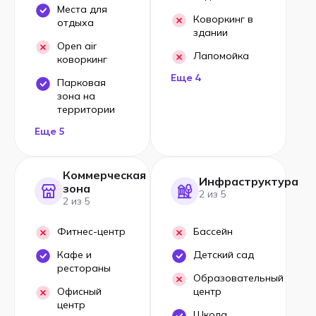
Места для
Коворкинг в
отдыха
здании
Open air
Лапомойка
коворкинг
Еще 4
Парковая
зона на
территории
Еще 5
Коммерческая
Инфраструктура
зона
2 из 5
2 из 5
Фитнес-центр
Бассейн
Кафе и
Детский сад
рестораны
Образовательный
Офисный
центр
центр
Школа