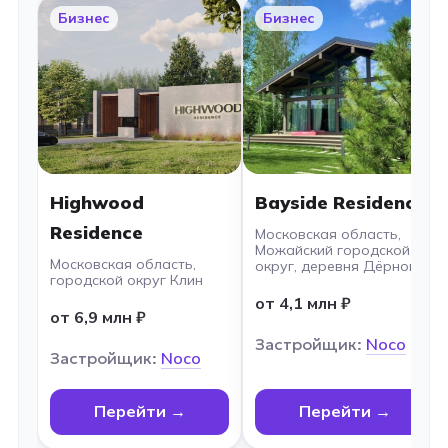
Бизнес
Бизнес
Highwood
Bayside Residence
Residence
Московская область,
Можайский городской
Московская область,
округ, деревня Дёрново
городской округ Клин
от 4,1 млн ₽
от 6,9 млн ₽
Застройщик:
Noco
Застройщик:
Noco
Перейти →
Перейти →