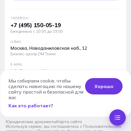
ТЕЛЕФОН
+7 (495) 150-05-19
Ежедневно с 10:00 до 19:00
ОФИС
Москва, Новоданиловская наб., 12
Бизнес-центр DM Tower
E-MAIL
info@novostroikino.ru
Мы собираем cookie, чтобы
Медиакит проекта: форматы рекламы, охваты и
сделать навигацию по нашему
Хорошо
аудитория
сайту простой и безопасной для
вас
Скачать PDF
Как это работает?
Юридические документы
Карта сайта
Используя сервис, вы соглашаетесь с
Пользовательским
соглашением
и
Политикой конфиденциальности