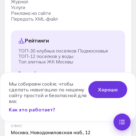
Журнал
Услуги
Реклама на сайте
Передать XML-файл
Рейтинги
ТОП-30 клубных поселков Подмосковья
ТОП-12 поселков у воды
Топ элитных ЖК Москвы
Все рейтинги
Мы собираем cookie, чтобы
сделать навигацию по нашему
Хорошо
сайту простой и безопасной для
вас
ТЕЛЕФОН
+7 (495) 150-05-19
Как это работает?
Ежедневно с 10:00 до 19:00
ОФИС
Москва, Новоданиловская наб., 12