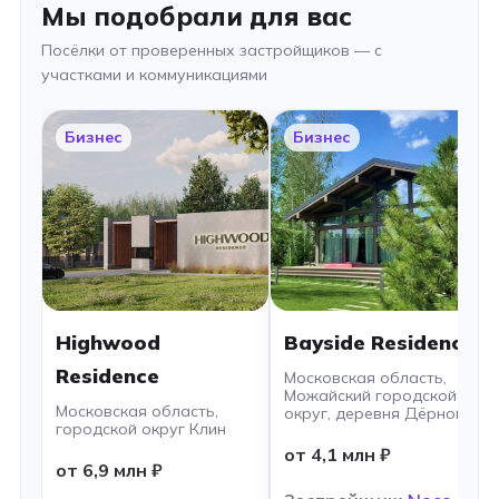
Мы подобрали для вас
Посёлки от проверенных застройщиков — с
участками и коммуникациями
Бизнес
Бизнес
Highwood
Bayside Residence
Residence
Московская область,
Можайский городской
Московская область,
округ, деревня Дёрново
городской округ Клин
от 4,1 млн ₽
от 6,9 млн ₽