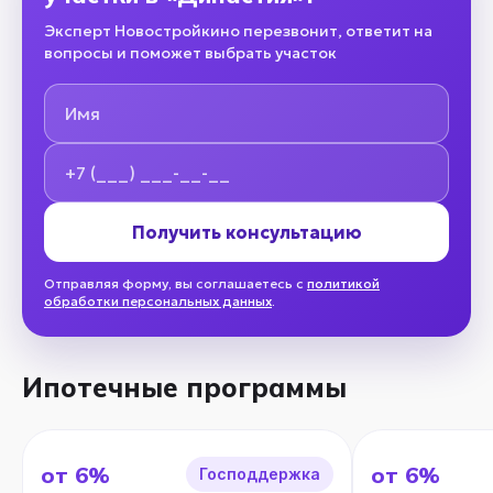
Эксперт Новостройкино перезвонит, ответит на
вопросы и поможет выбрать участок
Имя
Номер телефона
Получить консультацию
Отправляя форму, вы соглашаетесь с
политикой
обработки персональных данных
.
Ипотечные программы
от 6%
от 6%
Господдержка