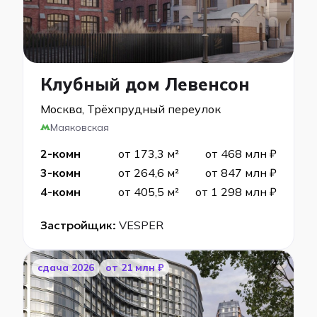
Клубный дом Левенсон
Москва, Трёхпрудный переулок
Маяковская
2-комн
от 173,3 м²
от 468 млн ₽
3-комн
от 264,6 м²
от 847 млн ₽
4-комн
от 405,5 м²
от 1 298 млн ₽
Застройщик:
VESPER
cдача 2026
от 21 млн ₽