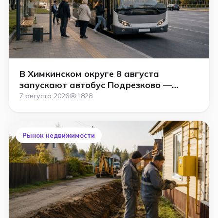
В Химкинском округе 8 августа
запускают автобус Подрезково —
Планерная
7 августа 2026
1828
Рынок недвижимости