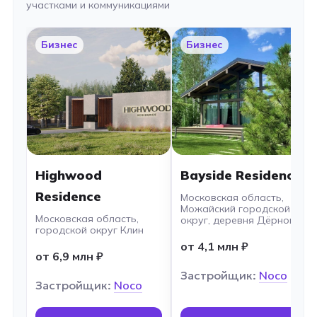
участками и коммуникациями
Бизнес
Бизнес
Highwood
Bayside Residence
Residence
Московская область,
Можайский городской
Московская область,
округ, деревня Дёрново
городской округ Клин
от 4,1 млн ₽
от 6,9 млн ₽
Застройщик:
Noco
Застройщик:
Noco