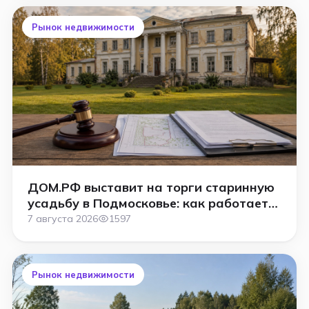
Рынок недвижимости
ДОМ.РФ выставит на торги старинную
усадьбу в Подмосковье: как работает
аукцион
7 августа 2026
1597
Рынок недвижимости