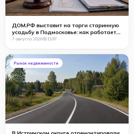
ДОМ.РФ выставит на торги старинную
усадьбу в Подмосковье: как работает
аукцион
7 августа 2026
1597
Рынок недвижимости
В Истринском округе отремонтировали