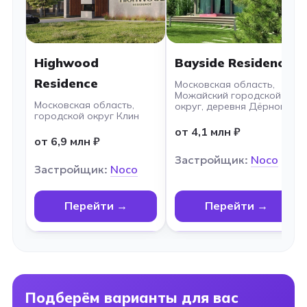
Highwood
Bayside Residence
Residence
Московская область,
Можайский городской
Московская область,
округ, деревня Дёрново
городской округ Клин
от 4,1 млн ₽
от 6,9 млн ₽
Застройщик:
Noco
Застройщик:
Noco
Перейти →
Перейти →
Подберём варианты для вас